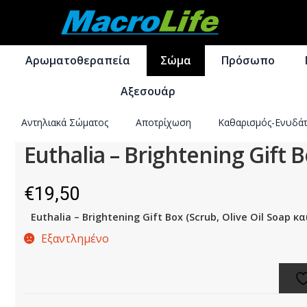
Απευθείας
Μετάβαση
μετάβαση
σε
Αρωματοθεραπεία
Σώμα
Πρόσωπο
στην
περιεχόμενο
πλοήγηση
Αξεσουάρ
Αντηλιακά Σώματος
Αποτρίχωση
Καθαρισμός-Ενυδά
Euthalia – Brightening Gift 
€
19,50
Euthalia – Brightening Gift Box (
Scrub, Olive Oil Soap κ
Εξαντλημένο