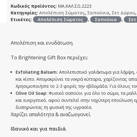
Κωδικός προϊόντος:
ΜΑ.ΚΑΛ.ΣΩ.2223
Κατηγορίες:
Απολέπιση Σώματος
,
Σαπούνια
,
Σετ Δώρου
Ετικέτες:
Απολέπιση Σώματος
,
Σαπούνια
,
Σετ
Απολέπιση και ενυδάτωση.
Το Brightening Gift Box περιέχει:
Exfoliating Balsam:
Απολεπιστικό γαλάκτωμα για λάμψη, α
και κίστο. Απομακρύνει τα νεκρά κύτταρα, χαρίζοντας απ
Χρησιμοποιήστε το 2-3 φορές την εβδομάδα. Για όλους το
Olive Oil Soap:
Φυσικό σαπούνι για όλο το σώμα, τα μαλλ
και ευεργετικό, αφού συντελεί στην ταχύτερη επούλωση ε
διατηρώντας τη φυσική της υγρασία.
Χαρίζει απαλότητα & αναζωογονεί.
Ιδανικό και για παιδιά.