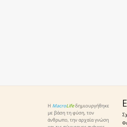
Ε
Η
Macro
Life
δημιουργήθηκε
με βάση τη φύση, τον
Σχ
άνθρωπο, την αρχαία γνώση
Φ