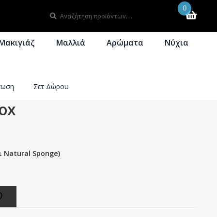
0
Αναζήτηση
Αναζήτηση
για:
Μακιγιάζ
Μαλλιά
Αρώματα
Νύχια
τωση
Σετ Δώρου
Box
αι Natural Sponge)