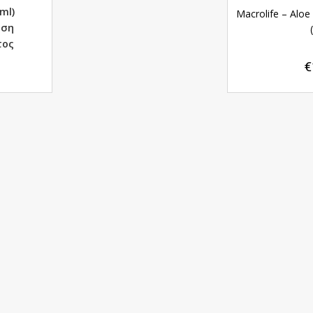
ml)
Macrolife – Aloe
αση
τος
€