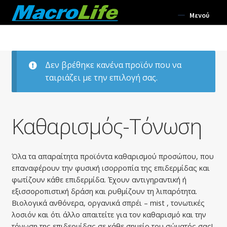
Απευθείας
Μετάβαση
Μενού
μετάβαση
σε
στην
περιεχόμενο
Συμπληρώματα Διατροφής
πλοήγηση
Δεν βρέθηκε κανένα προϊόν που να
Σωματική Ευεξία
ταιριάζει με την επιλογή σας.
Αρωματοθεραπεία
Επέκτα
Καθαρισμός-Τόνωση
Σώμα
υπό-
μενού
Επέκτα
Πρόσωπο
υπό-
Όλα τα απαραίτητα προϊόντα καθαρισμού προσώπου, που
επαναφέρουν την φυσική ισορροπία της επιδερμίδας και
μενού
Ενυδάτωση-Αντιγήρανση
φωτίζουν κάθε επιδερμίδα. Έχουν αντιγηραντική ή
εξισσοροπιστική δράση και ρυθμίζουν τη λιπαρότητα.
Απολέπιση Προσώπου
Βιολογικά ανθόνερα, οργανικά σπρέι – mist , τονωτικές
λοσιόν και ότι άλλο απαιτείτε για τον καθαρισμό και την
Αντηλιακά Προσώπου
τόνωση της επιδερμίδας σε κάθε σημείο του σώματός σας!