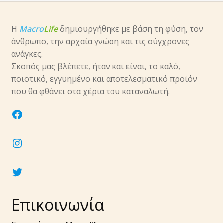
υπό-
μενού
Επέκτα
Νύχια
Η
Macro
Life
δημιουργήθηκε με βάση τη φύση, τον
υπό-
άνθρωπο, την αρχαία γνώση και τις σύγχρονες
μενού
Επέκτα
Αξεσουάρ
ανάγκες.
υπό-
Σκοπός μας βλέπετε, ήταν και είναι, το καλό,
μενού
ποιοτικό, εγγυημένο και αποτελεσματικό προϊόν
που θα φθάνει στα χέρια του καταναλωτή.
facebook
instagram
twitter
Επικοινωνία