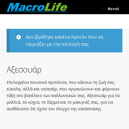
Απευθείας
Μετάβαση
Μενού
μετάβαση
σε
στην
περιεχόμενο
Συμπληρώματα Διατροφής
πλοήγηση
Δεν βρέθηκε κανένα προϊόν που να
Σωματική Ευεξία
ταιριάζει με την επιλογή σας.
Αρωματοθεραπεία
Επέκτα
Αξεσουάρ
Σώμα
υπό-
μενού
Επέκτα
Επιλεγμένα ποιοτικά προϊόντα, που κάνουν τη ζωή σας
Πρόσωπο
υπό-
εύκολη, αλλά και νεσεσέρ, που οργανώνουν και φέρνουν
τάξη στο βασίλειο των καλλυντικών σας. Αξεσουάρ για τα
μενού
Επέκτα
Μακιγιάζ
μαλλιά, τα νύχια, το δέρμα και το μακιγιάζ σας, για να
υπό-
αισθάνεστε ότι έχετε τον έλεγχο της κατάστασης.
μενού
Επέκτα
Μαλλιά
υπό-
μενού
Επέκτα
Αρώματα