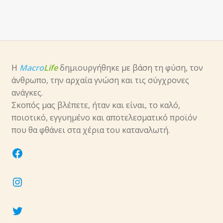
υπό-
μενού
Επέκτα
Νύχια
υπό-
μενού
Επέκτα
Αξεσουάρ
υπό-
Η
Macro
Life
δημιουργήθηκε με βάση τη φύση, τον
μενού
άνθρωπο, την αρχαία γνώση και τις σύγχρονες
ανάγκες.
Σκοπός μας βλέπετε, ήταν και είναι, το καλό,
ποιοτικό, εγγυημένο και αποτελεσματικό προϊόν
που θα φθάνει στα χέρια του καταναλωτή.
facebook
instagram
twitter