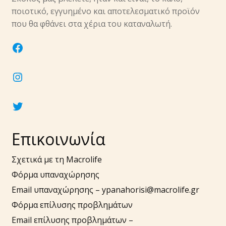
υπό-
ποιοτικό, εγγυημένο και αποτελεσματικό προϊόν
μενού
Επέκτα
που θα φθάνει στα χέρια του καταναλωτή.
Νύχια
υπό-
facebook
μενού
Επέκτα
Αξεσουάρ
υπό-
instagram
μενού
twitter
Επικοινωνία
Σχετικά με τη Macrolife
Φόρμα υπαναχώρησης
Email υπαναχώρησης –
ypanahorisi@macrolife.gr
Φόρμα επίλυσης προβλημάτων
Email επίλυσης προβλημάτων –