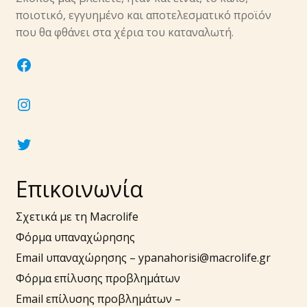
υπό-
ποιοτικό, εγγυημένο και αποτελεσματικό προϊόν
μενού
Επέκτα
που θα φθάνει στα χέρια του καταναλωτή.
Νύχια
υπό-
facebook
μενού
Επέκτα
Αξεσουάρ
υπό-
instagram
μενού
twitter
Επικοινωνία
Σχετικά με τη Macrolife
Φόρμα υπαναχώρησης
Email υπαναχώρησης –
ypanahorisi@macrolife.gr
Φόρμα επίλυσης προβλημάτων
Email επίλυσης προβλημάτων –