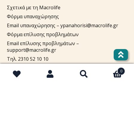
Σχετικά με τη Macrolife
Φόρμα υπαναχώρησης
Email υπαναχώρησης –
ypanahorisi@macrolife.gr
Φόρμα επίλυσης προβλημάτων
Email επίλυσης προβλημάτων –
support@macrolife.gr
Τηλ. 2310 52 10 10
Πουλήστε στο macrolife.gr
0
Αναζήτηση
Αναζήτηση
για:
Λογαριασμός
Cart