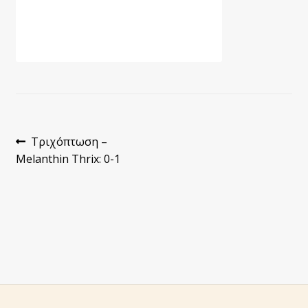
Πλοήγηση
Προηγούμενο
Τριχόπτωση –
άρθρο:
Melanthin Thrix: 0-1
άρθρων