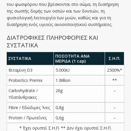
του φωσφόρου που βρίσκονται στο σώμα, τη διατήρηση
της σωστής δομής των οστών και των δοντιών, τη
φυσιολογική λειτουργία των μυών, καθώς και για τη
διατήρηση ενός υγιούς ανοσοποιητικού συστήματος.
ΔΙΑΤΡΟΦΙΚΕΣ ΠΛΗΡΟΦΟΡΙΕΣ ΚΑΙ
ΣΥΣΤΑΤΙΚΑ
ΠΟΣΟΤΗΤΑ ΑΝΑ
ΣΥΣΤΑΤΙΚΑ
Σ.Η.Π.
ΜΕΡΙΔΑ (1 cap)
Βιταμίνη D3
5.000iU
2500%*
Probiotics Premix
1 Billion
**
Carbohydrate /
26g
–
Υδατάνθρακες
Fibre / Eδώδιμες Ίνες
0,8g
–
Protein / Πρωτεΐνες
0,6g
–
* Έχει οριστεί Σ.Η.Π. ** Δεν έχει οριστεί Σ.Η.Π.