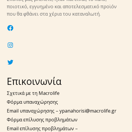
υπό-
ποιοτικό, εγγυημένο και αποτελεσματικό προϊόν
μενού
Επέκτα
που θα φθάνει στα χέρια του καταναλωτή.
Νύχια
υπό-
facebook
μενού
Επέκτα
Αξεσουάρ
υπό-
instagram
μενού
twitter
Επικοινωνία
Σχετικά με τη Macrolife
Φόρμα υπαναχώρησης
Email υπαναχώρησης –
ypanahorisi@macrolife.gr
Φόρμα επίλυσης προβλημάτων
Email επίλυσης προβλημάτων –