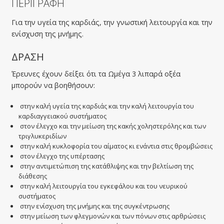
ΠΕΡΙΓΡΑΦΗ
Για την υγεία της καρδιάς, την γνωστική λειτουργία και την
ενίσχυση της μνήμης.
ΔΡΑΣΗ
Έρευνες έχουν δείξει ότι τα Ωμέγα 3 λιπαρά οξέα
μπορούν να βοηθήσουν:
στην καλή υγεία της καρδιάς και την καλή λειτουργία του
καρδιαγγειακού συστήματος
στον έλεγχο και την μείωση της κακής χοληστερόλης και των
τριγλυκεριδίων
στην καλή κυκλοφορία του αίματος κι ενάντια στις θρομβώσεις
στον έλεγχο της υπέρτασης
στην αντιμετώπιση της κατάθλιψης και την βελτίωση της
διάθεσης
στην καλή λειτουργία του εγκεφάλου και του νευρικού
συστήματος
στην ενίσχυση της μνήμης και της συγκέντρωσης
στην μείωση των φλεγμονών και των πόνων στις αρθρώσεις