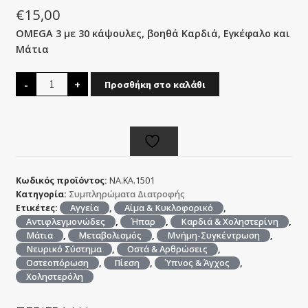
€
15,00
OMEGA 3 με 30 κάψουλες, βοηθά Καρδιά, Εγκέφαλο και
Μάτια
Omega
-
+
Προσθήκη στο καλάθι
3
(30
caps)
ποσότητα
Κωδικός προϊόντος:
NA.KA.1501
Κατηγορία:
Συμπληρώματα Διατροφής
Ετικέτες:
Αγγεία
,
Αίμα & Κυκλοφορικό
,
Αντιφλεγμονώδες
,
Ήπαρ
,
Καρδιά & Χοληστερίνη
,
Μάτια
,
Μεταβολισμός
,
Μνήμη-Συγκέντρωση
,
Νευρικό Σύστημα
,
Οστά & Αρθρώσεις
,
Οστεοπόρωση
,
Πίεση
,
Ύπνος & Άγχος
,
Χοληστερόλη