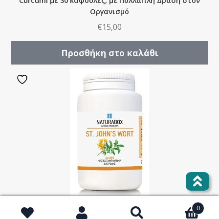
Curcumi με 30 κάψουλες, με Πολλαπλή Δράση στον
Οργανισμό
€
15,00
Προσθήκη στο καλάθι
0
Αναζήτηση
St. John’s Wort με 40 κάψουλες, Συναισθηματική