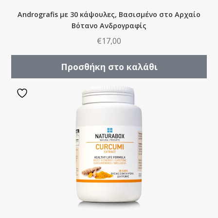
Μνήμη
Andrografis με 30 κάψουλες, Bασισμένο στο Aρχαίο
Μνήμη-Συγκέντρωση
Bότανο Ανδρογραφίς
Μύες
€
17,00
Μύκητες & Βακτήρια
Νευρικό Σύστημα
Προσθήκη στο καλάθι
Νεφρά
Ομορφιά
Ορμόνες
Οστά & Αρθρώσεις
Οστεοπόρωση
Ουροποιητικό
Πίεση
Ύπνος & Άγχος
Χοληστερόλη