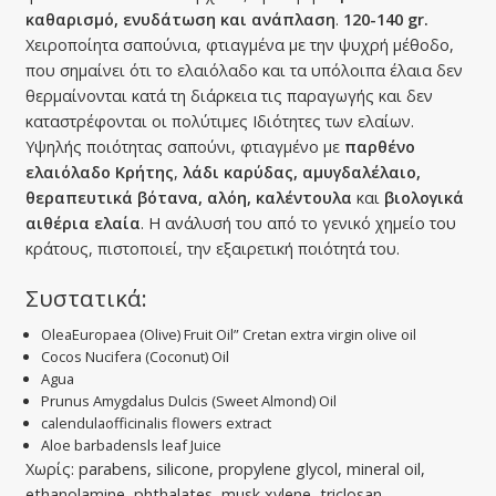
καθαρισμό, ενυδάτωση και ανάπλαση
.
120-140 gr.
Χειροποίητα σαπούνια, φτιαγμένα με την ψυχρή μέθοδο,
που σημαίνει ότι το ελαιόλαδο και τα υπόλοιπα έλαια δεν
θερμαίνονται κατά τη διάρκεια τις παραγωγής και δεν
καταστρέφονται οι πολύτιμες Ιδιότητες των ελαίων.
Υψηλής ποιότητας σαπούνι, φτιαγμένο με
παρθένο
ελαιόλαδο Κρήτης
,
λάδι καρύδας, αμυγδαλέλαιο,
θεραπευτικά βότανα, αλόη, καλέντουλα
και
βιολογικά
αιθέρια ελαία
. Η ανάλυσή του από το γενικό χημείο του
κράτους, πιστοποιεί, την εξαιρετική ποιότητά του.
Συστατικά:
OleaEuropaea (Olive) Fruit Oil” Cretan extra virgin olive oil
Cocos Nucifera (Coconut) Oil
Αgua
Prunus Amygdalus Dulcis (Sweet Almond) Oil
calendulaofficinalis flowers extract
Aloe barbadensls leaf Juice
Χωρίς: parabens, silicone, propylene glycol, mineral oil,
ethanolamine, phthalates, musk xylene, triclosan,