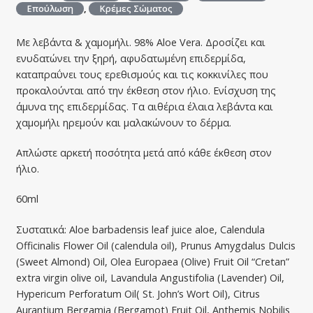
Επούλωση
,
Κρέμες Σώματος
Με λεβάντα & χαμομήλι. 98% Aloe Vera. Δροσίζει και
ενυδατώνει την ξηρή, αφυδατωμένη επιδερμίδα,
καταπραΰνει τους ερεθισμούς και τις κοκκινίλες που
προκαλούνται από την έκθεση στον ήλιο. Ενίσχυση της
άμυνα της επιδερμίδας. Τα αιθέρια έλαια λεβάντα και
χαμομήλι ηρεμούν και μαλακώνουν το δέρμα.
Απλώστε αρκετή ποσότητα μετά από κάθε έκθεση στον
ήλιο.
60ml
Συστατικά: Aloe barbadensis leaf juice aloe, Calendula
Officinalis Flower Oil (calendula οil), Prunus Amygdalus Dulcis
(Sweet Almond) Oil, Olea Europaea (Olive) Fruit Oil “Cretan”
extra virgin olive oil, Lavandula Angustifolia (Lavender) Oil,
Hypericum Perforatum Oil( St. John’s Wort Oil), Citrus
Aurantium Bergamia (Bergamot) Fruit Oil, Anthemis Nobilis