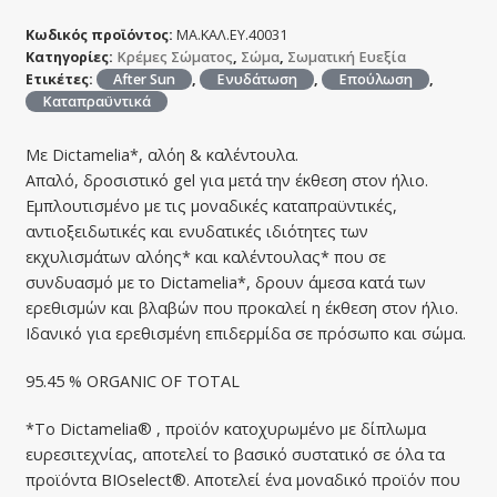
Κωδικός προϊόντος:
ΜΑ.ΚΑΛ.ΕΥ.40031
Κατηγορίες:
Κρέμες Σώματος
,
Σώμα
,
Σωματική Ευεξία
Ετικέτες:
After Sun
,
Ενυδάτωση
,
Επούλωση
,
Καταπραϋντικά
Με Dictamelia*, αλόη & καλέντουλα.
Απαλό, δροσιστικό gel για μετά την έκθεση στον ήλιο.
Εμπλουτισμένο με τις μοναδικές καταπραϋντικές,
αντιοξειδωτικές και ενυδατικές ιδιότητες των
εκχυλισμάτων αλόης* και καλέντουλας* που σε
συνδυασμό με το Dictamelia*, δρουν άμεσα κατά των
ερεθισμών και βλαβών που προκαλεί η έκθεση στον ήλιο.
Ιδανικό για ερεθισμένη επιδερμίδα σε πρόσωπο και σώμα.
95.45 % ORGANIC OF TOTAL
*Το Dictamelia® , προϊόν κατοχυρωμένο με δίπλωμα
ευρεσιτεχνίας, αποτελεί το βασικό συστατικό σε όλα τα
προϊόντα BIOselect®. Αποτελεί ένα μοναδικό προϊόν που