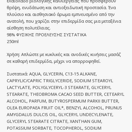
ελαιόλαδο βιολογικής καλλιέργειας που προσφέρουν
θρέψη, ενυδάτωση και αντιοξειδωτική προστασία. Ένα
πλούσιο και αισθησιακό άρωμα εμπνευσμένο από την
ανατολή, που χαρίζει στην επιδερμίδα σας μια μεταξένια
αίσθηση πολυτέλειας.
98% ΦΥΣΙΚΗΣ ΠΡΟΕΛΕΥΣΗΣ ΣΥΣΤΑΤΙΚΑ
250ml
Χρήση: Απλώστε με κυκλικές και ανοδικές κινήσεις μασάζ
σε καθαρή επιδερμίδα, μέχρι να απορροφηθεί.
Συστατικά: AQUA, GLYCERIN, C13-15 ALKANE,
CAPRYLIC/CAPRIC TRIGLYCERIDE, SODIUM STEAROYL
LACTYLATE, POLYGLYCERYL-3 STEARATE, GLYCERYL
STEARATE, THEOBROMA CACAO SEED BUTTER, CETEARYL
ALCOHOL, PARFUM, BUTYROSPERMUM PARKII BUTTER,
OLEA EUROPAEA FRUIT OIL*, BENZYL ALCOHOL, PRUNUS
AMYGDALUS DULCIS OIL, GLYCERYL UNDECYLENATE,
GLYCERYL STEARATE CITRATE, XANTHAN GUM,
POTASSIUM SORBATE, TOCOPHEROL, SODIUM