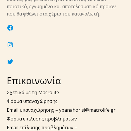
υπό-
ποιοτικό, εγγυημένο και αποτελεσματικό προϊόν
μενού
Επέκτα
που θα φθάνει στα χέρια του καταναλωτή.
Νύχια
υπό-
facebook
μενού
Επέκτα
Αξεσουάρ
υπό-
instagram
μενού
twitter
Επικοινωνία
Σχετικά με τη Macrolife
Φόρμα υπαναχώρησης
Email υπαναχώρησης –
ypanahorisi@macrolife.gr
Φόρμα επίλυσης προβλημάτων
Email επίλυσης προβλημάτων –