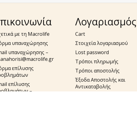
πικοινωνία
Λογαριασμός
ετικά με τη Macrolife
Cart
όρμα υπαναχώρησης
Στοιχεία λογαριασμού
mail υπαναχώρησης –
Lost password
anahorisi@macrolife.gr
Τρόποι πληρωμής
όρμα επίλυσης
Τρόποι αποστολής
ροβλημάτων
Έξοδα Αποστολής και
ail επίλυσης
Αντικαταβολής
ροβλημάτων –
pport@macrolife.gr
λ. 2310 52 10 10
υλήστε στο macrolife.gr