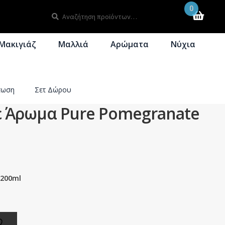
0
Αναζήτηση
Αναζήτηση
για:
Μακιγιάζ
Μαλλιά
Αρώματα
Νύχια
τωση
Σετ Δώρου
με Άρωμα Pure Pomegranate
 200ml