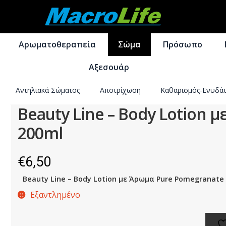
Απευθείας
Μετάβαση
μετάβαση
σε
Αρωματοθεραπεία
Σώμα
Πρόσωπο
στην
περιεχόμενο
πλοήγηση
Αξεσουάρ
Αντηλιακά Σώματος
Αποτρίχωση
Καθαρισμός-Ενυδά
Beauty Line – Body Lotion 
200ml
€
6,50
Beauty Line – Body Lotion με Άρωμα Pure Pomegranate
Εξαντλημένο