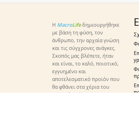
Ε
Η
Macro
Life
δημιουργήθηκε
με βάση τη φύση, τον
Σχ
άνθρωπο, την αρχαία γνώση
Φ
και τις σύγχρονες ανάγκες.
E
Σκοπός μας βλέπετε, ήταν
yp
και είναι, το καλό, ποιοτικό,
Φ
εγγυημένο και
π
αποτελεσματικό προϊόν που
Em
θα φθάνει στα χέρια του
π
καταναλωτή.
su
facebook
instagram
twitter
Τη
Πο