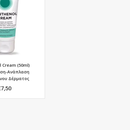
l Cream (50ml)
ηση-Ανάπλαση
νου Δέρματος
€
7,50