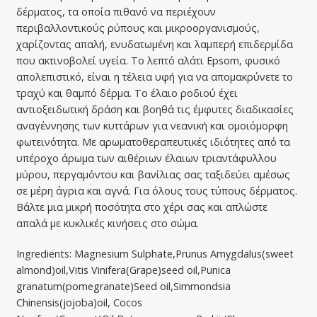
δέρματος, τα οποία πιθανό να περιέχουν
περιβαλλοντικούς ρύπους και μικροοργανισμούς,
χαρίζοντας απαλή, ενυδατωμένη και λαμπερή επιδερμίδα
που ακτινοβολεί υγεία. Το λεπτό αλάτι Epsom, φυσικό
απολεπιστικό, είναι η τέλεια υφή για να απομακρύνετε το
τραχύ και θαμπό δέρμα. Το έλαιο ροδιού έχει
αντιοξειδωτική δράση και βοηθά τις έμφυτες διαδικασίες
αναγέννησης των κυττάρων για νεανική και ομοιόμορφη
φωτεινότητα. Με αρωματοθεραπευτικές ιδιότητες από τα
υπέροχο άρωμα των αιθέριων έλαιων τριαντάφυλλου
μύρου, περγαμόντου και βανίλιας σας ταξιδεύει αμέσως
σε μέρη άγρια και αγνά. Για όλους τους τύπους δέρματος.
Βάλτε μια μικρή ποσότητα στο χέρι σας και απλώστε
απαλά με κυκλικές κινήσεις στο σώμα.
Ingredients: Magnesium Sulphate,Prunus Amygdalus(sweet
almond)oil,Vitis Vinifera(Grape)seed oil,Punica
granatum(pomegranate)Seed oil,Simmondsia
Chinensis(jojoba)oil, Cocos