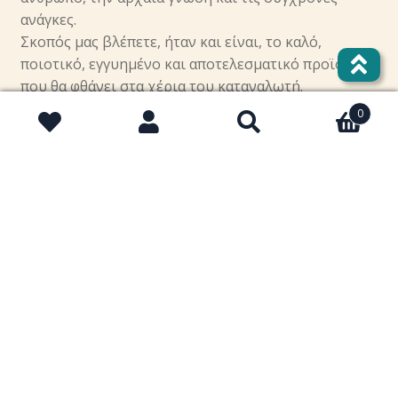
ανάγκες.
Σκοπός μας βλέπετε, ήταν και είναι, το καλό,
ποιοτικό, εγγυημένο και αποτελεσματικό προϊόν
που θα φθάνει στα χέρια του καταναλωτή.
0
facebook
Αναζήτηση
Αναζήτηση
για:
instagram
twitter
Επικοινωνία
Σχετικά με τη Macrolife