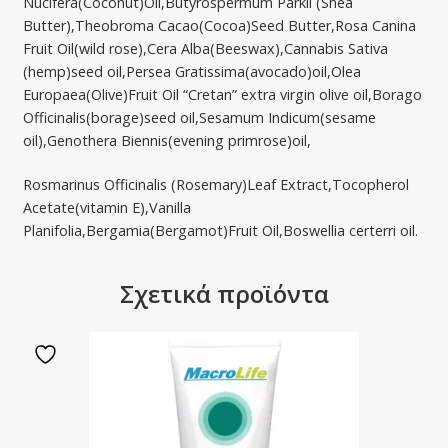
Nucifera(Coconut)Oil,Butyrospermum Parkii (Shea
Butter),Theobroma Cacao(Cocoa)Seed Butter,Rosa Canina
Fruit Oil(wild rose),Cera Alba(Beeswax),Cannabis Sativa
(hemp)seed oil,Persea Gratissima(avocado)oil,Olea
Europaea(Olive)Fruit Oil “Cretan” extra virgin olive oil,Borago
Officinalis(borage)seed oil,Sesamum Indicum(sesame
oil),Genothera Biennis(evening primrose)oil,
Rosmarinus Officinalis (Rosemary)Leaf Extract,Tocopherol
Acetate(vitamin E),Vanilla
Planifolia,Bergamia(Bergamot)Fruit Oil,Boswellia certerri oil.
Σχετικά προϊόντα