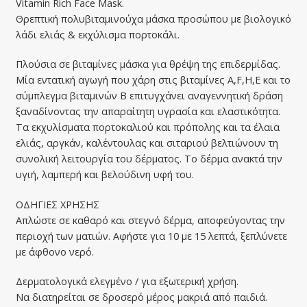
Vitamin Rich Face Mask.
Θρεπτική πολυβιταμινούχα μάσκα προσώπου με βιολογικό
λάδι ελιάς & εκχύλισμα πορτοκάλι.
Πλούσια σε βιταμίνες μάσκα για θρέψη της επιδερμίδας.
Μία εντατική αγωγή που χάρη στις βιταμίνες A,F,H,E και το
σύμπλεγμα βιταμινών Β επιτυγχάνει αναγεννητική δράση
ξαναδίνοντας την απαραίτητη υγρασία και ελαστικότητα.
Τα εκχυλίσματα πορτοκαλιού και πρόπολης και τα έλαια
ελιάς, αργκάν, καλέντουλας και σιταριού βελτιώνουν τη
συνολική λειτουργία του δέρματος. Το δέρμα ανακτά την
υγιή, λαμπερή και βελούδινη υφή του.
ΟΔΗΓΙΕΣ ΧΡΗΣΗΣ
Απλώστε σε καθαρό και στεγνό δέρμα, αποφεύγοντας την
περιοχή των ματιών. Αφήστε για 10 με 15 λεπτά, ξεπλύνετε
με άφθονο νερό.
Δερματολογικά ελεγμένο / για εξωτερική χρήση.
Να διατηρείται σε δροσερό μέρος μακριά από παιδιά.