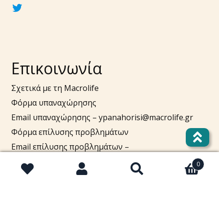
twitter
Επικοινωνία
Σχετικά με τη Macrolife
Φόρμα υπαναχώρησης
Email υπαναχώρησης –
ypanahorisi@macrolife.gr
Φόρμα επίλυσης προβλημάτων
Email επίλυσης προβλημάτων –
support@macrolife.gr
0
Τηλ. 2310 52 10 10
Αναζήτηση
Αναζήτηση
για:
Πουλήστε στο macrolife.gr