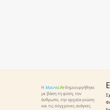
Ε
Η
Macro
Life
δημιουργήθηκε
με βάση τη φύση, τον
Σχ
άνθρωπο, την αρχαία γνώση
Φ
και τις σύγχρονες ανάγκες.
E