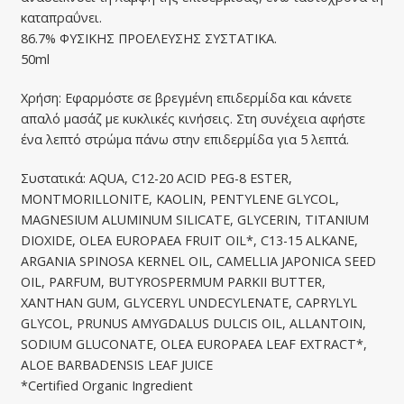
καταπραΰνει.
86.7% ΦΥΣΙΚΗΣ ΠΡΟΕΛΕΥΣΗΣ ΣΥΣΤΑΤΙΚΑ.
50ml
Χρήση: Εφαρμόστε σε βρεγμένη επιδερμίδα και κάνετε
απαλό μασάζ με κυκλικές κινήσεις. Στη συνέχεια αφήστε
ένα λεπτό στρώμα πάνω στην επιδερμίδα για 5 λεπτά.
Συστατικά: AQUA, C12-20 ACID PEG-8 ESTER,
MONTMORILLONITE, KAOLIN, PENTYLENE GLYCOL,
MAGNESIUM ALUMINUM SILICATE, GLYCERIN, TITANIUM
DIOXIDE, OLEA EUROPAEA FRUIT OIL*, C13-15 ALKANE,
ARGANIA SPINOSA KERNEL OIL, CAMELLIA JAPONICA SEED
OIL, PARFUM, BUTYROSPERMUM PARKII BUTTER,
XANTHAN GUM, GLYCERYL UNDECYLENATE, CAPRYLYL
GLYCOL, PRUNUS AMYGDALUS DULCIS OIL, ALLANTOIN,
SODIUM GLUCONATE, OLEA EUROPAEA LEAF EXTRACT*,
ALOE BARBADENSIS LEAF JUICE
*Certified Organic Ingredient