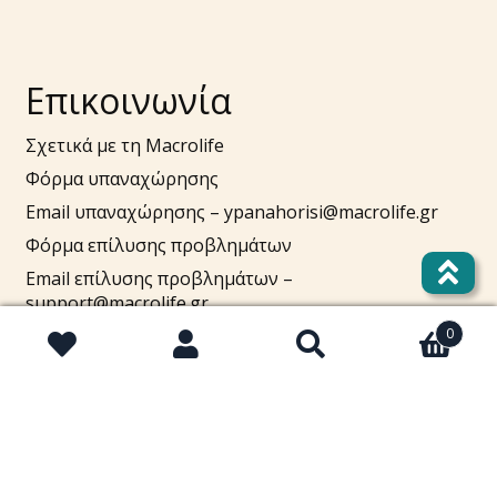
Επικοινωνία
Σχετικά με τη Macrolife
Φόρμα υπαναχώρησης
Email υπαναχώρησης –
ypanahorisi@macrolife.gr
Φόρμα επίλυσης προβλημάτων
Email επίλυσης προβλημάτων –
support@macrolife.gr
Τηλ. 2310 52 10 10
0
Αναζήτηση
Αναζήτηση
Πουλήστε στο macrolife.gr
για: