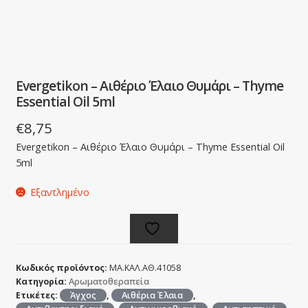
Evergetikon – Αιθέριο Έλαιο Θυμάρι – Thyme
Εssential Οil 5ml
€
8,75
Evergetikon – Αιθέριο Έλαιο Θυμάρι – Thyme Εssential Οil
5ml
Εξαντλημένο
Κωδικός προϊόντος:
ΜΑ.ΚΑΛ.ΑΘ.41058
Κατηγορία:
Αρωματοθεραπεία
Ετικέτες:
Άγχος
,
Αιθέρια Έλαια
,