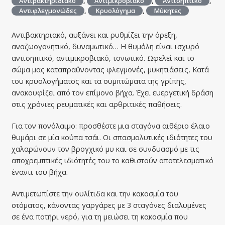
Αντιβακτηριδιακό
,
Αντιμικροβιακό
,
Αντισηπτικό
,
Αντιφλεγμονώδες
,
Κρυολόγημα
,
Μύκητες
Αντιβακτηριακό, αυξάνει και ρυθµίζει την όρεξη,
αναζωογονητικό, δυναµωτικό… H θυμόλη είναι ισχυρό
αντισηπτικό, αντιμικροβιακό, τονωτικό. Ωφελεί και το
σώμα μας καταπραΰνοντας φλεγμονές, μυκητιάσεις, Κατά
του κρυολογήματος και τα συμπτώματα της γρίπης,
ανακουφίζει από τον επίμονο βήχα. Έχει ευεργετική δράση
στις χρόνιες ρευματικές και αρθριτικές παθήσεις.
Για τον πονόλαιμο: προσθέστε μια σταγόνα αιθέριο έλαιο
θυμάρι σε μία κούπα τσάι. Οι σπασμολυτικές ιδιότητες του
χαλαρώνουν τον βρογχικό μυ και σε συνδυασμό με τις
αποχρεμπτικές ιδιότητές του το καθιστούν αποτελεσματικό
έναντι του βήχα.
Αντιμετωπίστε την ουλίτιδα και την κακοσμία του
στόματος, κάνοντας γαργάρες με 3 σταγόνες διαλυμένες
σε ένα ποτήρι νερό, για τη μειώσει τη κακοσμία που