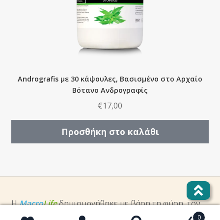
Andrografis με 30 κάψουλες, Bασισμένο στο Aρχαίο
Bότανο Ανδρογραφίς
€
17,00
Προσθήκη στο καλάθι
Η
Macro
Life
δημιουργήθηκε με βάση τη φύση, τον
άνθρωπο, την αρχαία γνώση και τις σύγχρονες
0