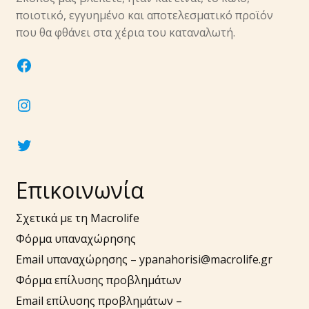
υπό-
ποιοτικό, εγγυημένο και αποτελεσματικό προϊόν
μενού
Επέκτα
που θα φθάνει στα χέρια του καταναλωτή.
Νύχια
υπό-
facebook
μενού
Επέκτα
Αξεσουάρ
υπό-
instagram
μενού
twitter
Επικοινωνία
Σχετικά με τη Macrolife
Φόρμα υπαναχώρησης
Email υπαναχώρησης –
ypanahorisi@macrolife.gr
Φόρμα επίλυσης προβλημάτων
Email επίλυσης προβλημάτων –