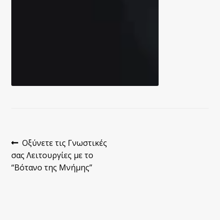
Πλοήγηση
Προηγούμενο
Οξύνετε τις Γνωστικές
άρθρο:
σας Λειτουργίες με το
άρθρων
“Βότανο της Μνήμης”