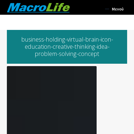
Απευθείας
Μετάβαση
Μενού
μετάβαση
σε
στην
περιεχόμενο
Συμπληρώματα Διατροφής
πλοήγηση
Σωματική Ευεξία
business-holding-virtual-brain-icon-
education-creative-thinking-idea-
problem-solving-concept
Αρωματοθεραπεία
Επέκτα
Σώμα
υπό-
μενού
Επέκτα
Πρόσωπο
υπό-
μενού
Επέκτα
Μακιγιάζ
υπό-
μενού
Επέκτα
Μαλλιά
υπό-
μενού
Επέκτα
Αρώματα