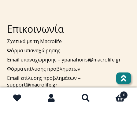
Επικοινωνία
Σχετικά με τη Macrolife
Φόρμα υπαναχώρησης
Email υπαναχώρησης –
ypanahorisi@macrolife.gr
Φόρμα επίλυσης προβλημάτων
Email επίλυσης προβλημάτων –
support@macrolife.gr
Τηλ. 2310 52 10 10
0
Αναζήτηση
Αναζήτηση
Πουλήστε στο macrolife.gr
για: