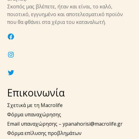
υπό-
Σκοπός μας βλέπετε, ήταν και είναι, το καλό,
μενού
ποιοτικό, εγγυημένο και αποτελεσματικό προϊόν
Επέκτα
Νύχια
που θα φθάνει στα χέρια του καταναλωτή.
υπό-
μενού
Επέκτα
Αξεσουάρ
facebook
υπό-
μενού
instagram
twitter
Επικοινωνία
Σχετικά με τη Macrolife
Φόρμα υπαναχώρησης
Email υπαναχώρησης –
ypanahorisi@macrolife.gr
Φόρμα επίλυσης προβλημάτων