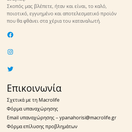
υπό-
Σκοπός μας βλέπετε, ήταν και είναι, το καλό,
μενού
ποιοτικό, εγγυημένο και αποτελεσματικό προϊόν
Επέκτα
Νύχια
που θα φθάνει στα χέρια του καταναλωτή.
υπό-
μενού
Επέκτα
Αξεσουάρ
facebook
υπό-
μενού
instagram
twitter
Επικοινωνία
Σχετικά με τη Macrolife
Φόρμα υπαναχώρησης
Email υπαναχώρησης –
ypanahorisi@macrolife.gr
Φόρμα επίλυσης προβλημάτων