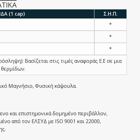
ΑΤΙΚΑ
Α (1 cap)
Σ.Η.Π.
*
*
*
ρόσληψη): Βασίζεται στις τιμές αναφοράς Ε.Ε σε μια
0 θερμίδων.
τικό Μαγνήσιο, Φυσική κάψουλα.
μενο και επιστημονικά δομημένο περιβάλλον,
μένο από τον ΕΛΣΥΔ με ISO 9001 και 22000,
ης.