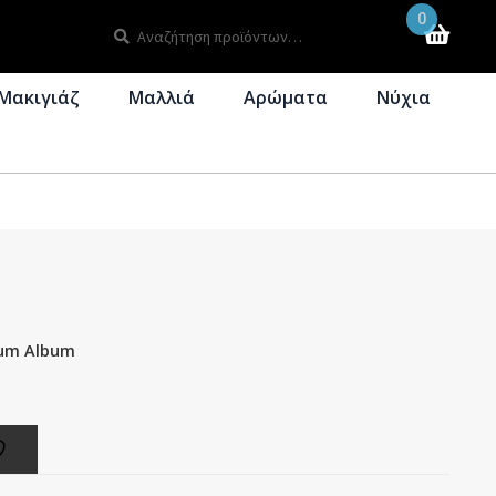
0
Αναζήτηση
Αναζήτηση
για:
Μακιγιάζ
Μαλλιά
Αρώματα
Νύχια
cum Album