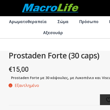
Απευθείας
Μετάβαση
μετάβαση
σε
Αρωματοθεραπεία
Σώμα
Πρόσωπο
στην
περιεχόμενο
πλοήγηση
Αξεσουάρ
Prostaden Forte (30 caps)
€
15,00
Prostaden Forte με 30 κάψουλες, με Λυκοπένιο και Vis
Εξαντλημένο