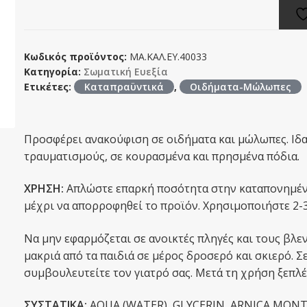
Κωδικός προϊόντος:
ΜΑ.ΚΑΛ.ΕΥ.40033
Κατηγορία:
Σωματική Ευεξία
Ετικέτες:
Καταπραϋντικά
,
Οιδήματα-Μώλωπες
Προσφέρει ανακούφιση σε οιδήματα και μώλωπες. Ιδα
τραυματισμούς, σε κουρασμένα και πρησμένα πόδια.
XΡΗΣΗ:
Απλώστε επαρκή ποσότητα στην καταπονημένη 
μέχρι να απορροφηθεί το προϊόν. Χρησιμοποιήστε 2-3
Να μην εφαρμόζεται σε ανοικτές πληγές και τους βλεν
μακριά από τα παιδιά σε μέρος δροσερό και σκιερό. 
συμβουλευτείτε τον γιατρό σας. Μετά τη χρήση ξεπλέν
ΣΥΣΤΑΤΙΚΑ:
ΑQUA (WATER), GLYCERIN, ARNICA MONT