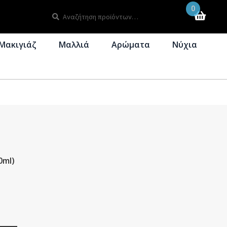
0
Αναζήτηση
Αναζήτηση
για:
Μακιγιάζ
Μαλλιά
Αρώματα
Νύχια
0ml)