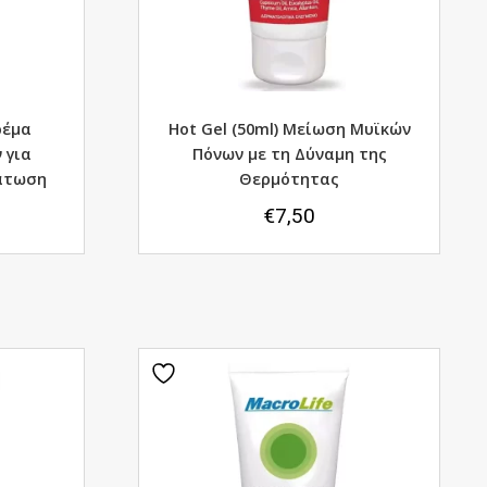
ρέμα
Hot Gel (50ml) Μείωση Μυϊκών
 για
Πόνων με τη Δύναμη της
δάτωση
Θερμότητας
€
7,50