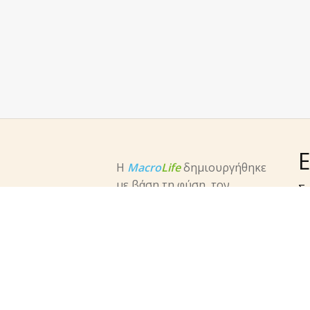
Ε
Η
Macro
Life
δημιουργήθηκε
με βάση τη φύση, τον
Σχ
άνθρωπο, την αρχαία γνώση
Φ
και τις σύγχρονες ανάγκες.
E
Σκοπός μας βλέπετε, ήταν
yp
και είναι, το καλό, ποιοτικό,
Φ
εγγυημένο και
π
αποτελεσματικό προϊόν που
Em
θα φθάνει στα χέρια του