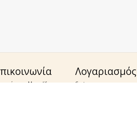
πικοινωνία
Λογαριασμός
ετικά με τη Macrolife
Cart
όρμα υπαναχώρησης
Στοιχεία λογαριασμού
mail υπαναχώρησης –
Lost password
anahorisi@macrolife.gr
Τρόποι πληρωμής
όρμα επίλυσης
Τρόποι αποστολής
ροβλημάτων
Έξοδα Αποστολής και
ail επίλυσης
Αντικαταβολής