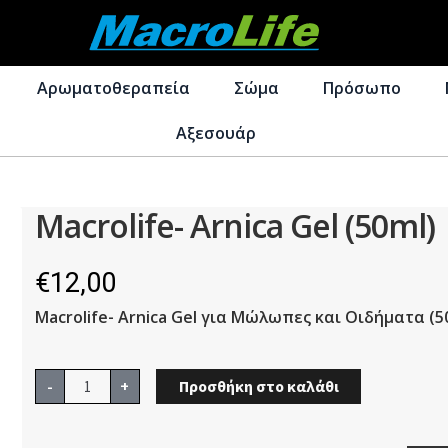
Απευθείας
Μετάβαση
μετάβαση
σε
Αρωματοθεραπεία
Σώμα
Πρόσωπο
στην
περιεχόμενο
πλοήγηση
Αξεσουάρ
Macrolife- Arnica Gel (50ml)
€
12,00
Macrolife- Arnica Gel για Μώλωπες και Οιδήματα (5
Macrolife-
-
+
Προσθήκη στο καλάθι
Arnica
Gel
(50ml)
ποσότητα