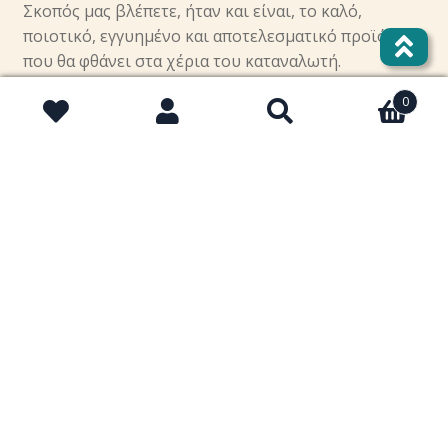
Σκοπός μας βλέπετε, ήταν και είναι, το καλό,
ποιοτικό, εγγυημένο και αποτελεσματικό προϊόν
που θα φθάνει στα χέρια του καταναλωτή.
facebook
0
Αναζήτηση
Αναζήτηση
για:
instagram
twitter
Επικοινωνία
Σχετικά με τη Macrolife
Φόρμα υπαναχώρησης