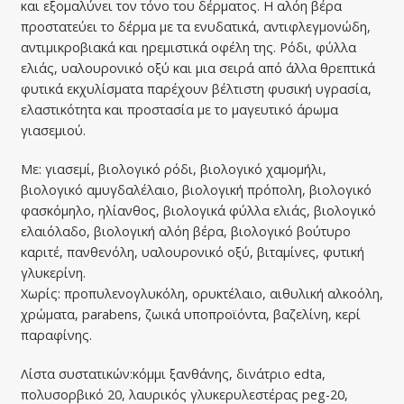
και εξομαλύνει τον τόνο του δέρματος. Η αλόη βέρα
προστατεύει το δέρμα με τα ενυδατικά, αντιφλεγμονώδη,
αντιμικροβιακά και ηρεμιστικά οφέλη της. Ρόδι, φύλλα
ελιάς, υαλουρονικό οξύ και μια σειρά από άλλα θρεπτικά
φυτικά εκχυλίσματα παρέχουν βέλτιστη φυσική υγρασία,
ελαστικότητα και προστασία με το μαγευτικό άρωμα
γιασεμιού.
Με: γιασεμί, βιολογικό ρόδι, βιολογικό χαμομήλι,
βιολογικό αμυγδαλέλαιο, βιολογική πρόπολη, βιολογικό
φασκόμηλο, ηλίανθος, βιολογικά φύλλα ελιάς, βιολογικό
ελαιόλαδο, βιολογική αλόη βέρα, βιολογικό βούτυρο
καριτέ, πανθενόλη, υαλουρονικό οξύ, βιταμίνες, φυτική
γλυκερίνη.
Χωρίς: προπυλενογλυκόλη, ορυκτέλαιο, αιθυλική αλκοόλη,
χρώματα, parabens, ζωικά υποπροϊόντα, βαζελίνη, κερί
παραφίνης.
Λίστα συστατικών:κόμμι ξανθάνης, δινάτριο edta,
πολυσορβικό 20, λαυρικός γλυκερυλεστέρας peg-20,