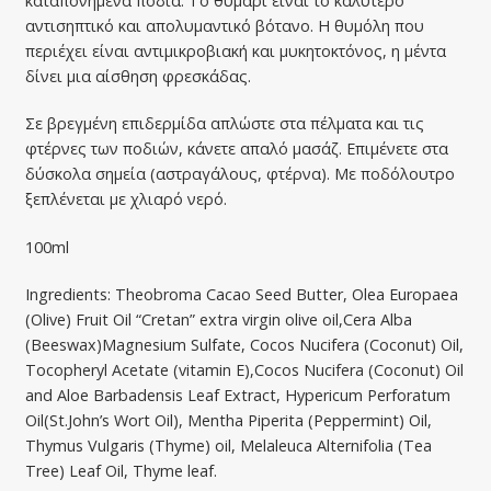
καταπονημένα πόδια. Το θυμάρι είναι το καλύτερο
αντισηπτικό και απολυμαντικό βότανο. Η θυμόλη που
περιέχει είναι αντιμικροβιακή και μυκητοκτόνος, η μέντα
δίνει μια αίσθηση φρεσκάδας.
Σε βρεγμένη επιδερμίδα απλώστε στα πέλματα και τις
φτέρνες των ποδιών, κάνετε απαλό μασάζ. Επιμένετε στα
δύσκολα σημεία (αστραγάλους, φτέρνα). Με ποδόλουτρο
ξεπλένεται με χλιαρό νερό.
100ml
Ingredients: Theobroma Cacao Seed Butter, Olea Europaea
(Olive) Fruit Oil “Cretan” extra virgin olive oil,Cera Alba
(Beeswax)Magnesium Sulfate, Cocos Nucifera (Coconut) Oil,
Tocopheryl Acetate (vitamin E),Cocos Nucifera (Coconut) Oil
and Aloe Barbadensis Leaf Extract, Hypericum Perforatum
Oil(St.John’s Wort Oil), Mentha Piperita (Peppermint) Oil,
Thymus Vulgaris (Thyme) oil, Melaleuca Alternifolia (Tea
Tree) Leaf Oil, Thyme leaf.