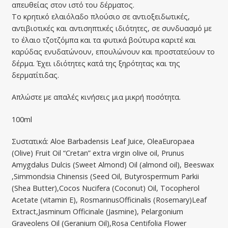
απευθείας στον ιστό του δέρματος.
Το κρητικό ελαιόλαδο πλούσιο σε αντιοξειδωτικές,
αντιβιοτικές και αντισηπτικές ιδιότητες, σε συνδυασμό με
το έλαιο τζοτζόμπα και τα φυτικά βούτυρα καριτέ και
καρύδας ενυδατώνουν, επουλώνουν και προστατεύουν το
δέρμα. Έχει ιδιότητες κατά της ξηρότητας και της
δερματίτιδας.
Απλώστε με απαλές κινήσεις μια μικρή ποσότητα.
100ml
Συστατικά: Aloe Barbadensis Leaf Juice, OleaEuropaea
(Olive) Fruit Oil “Cretan” extra virgin olive oil, Prunus
Amygdalus Dulcis (Sweet Almond) Oil (almond oil), Beeswax
,Simmondsia Chinensis (Seed Oil, Butyrospermum Parkii
(Shea Butter),Cocos Nucifera (Coconut) Oil, Tocopherol
Acetate (vitamin E), RosmarinusOfficinalis (Rosemary)Leaf
Extract,Jasminum Officinale (Jasmine), Pelargonium
Graveolens Oil (Geranium Oil),Rosa Centifolia Flower