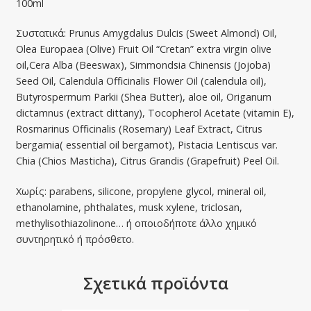
100ml
Συστατικά: Prunus Amygdalus Dulcis (Sweet Almond) Oil,
Olea Europaea (Olive) Fruit Oil “Cretan” extra virgin olive
oil,Cera Alba (Beeswax), Simmondsia Chinensis (Jojoba)
Seed Oil, Calendula Officinalis Flower Oil (calendula οil),
Butyrospermum Parkii (Shea Butter), aloe oil, Origanum
dictamnus (extract dittany), Tocopherol Acetate (vitamin E),
Rosmarinus Officinalis (Rosemary) Leaf Extract, Citrus
bergamia( essential oil bergamot), Pistacia Lentiscus var.
Chia (Chios Masticha), Citrus Grandis (Grapefruit) Peel Oil.
Χωρίς: parabens, silicone, propylene glycol, mineral oil,
ethanolamine, phthalates, musk xylene, triclosan,
methylisothiazolinone… ή οποιοδήποτε άλλο χημικό
συντηρητικό ή πρόσθετο.
Σχετικά προϊόντα