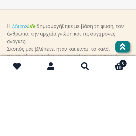
Η
Macro
Life
δημιουργήθηκε με βάση τη φύση, τον
άνθρωπο, την αρχαία γνώση και τις σύγχρονες
ανάγκες.
Σκοπός μας βλέπετε, ήταν και είναι, το καλό,
ποιοτικό, εγγυημένο και αποτελεσματικό προϊόν
0
που θα φθάνει στα χέρια του καταναλωτή.
Αναζήτηση
Αναζήτηση
facebook
για:
instagram
twitter