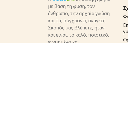
με βάση τη φύση, τον
Σχ
άνθρωπο, την αρχαία γνώση
Φ
και τις σύγχρονες ανάγκες.
E
Σκοπός μας βλέπετε, ήταν
yp
και είναι, το καλό, ποιοτικό,
Φ
εγγυημένο και
π
αποτελεσματικό προϊόν που
Em
θα φθάνει στα χέρια του
π
καταναλωτή.
su
facebook
instagram
twitter
Τη
Πο