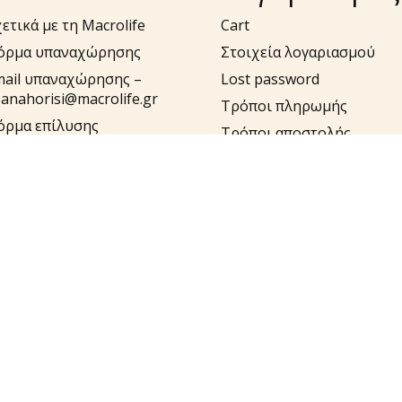
ετικά με τη Macrolife
Cart
όρμα υπαναχώρησης
Στοιχεία λογαριασμού
mail υπαναχώρησης –
Lost password
anahorisi@macrolife.gr
Τρόποι πληρωμής
όρμα επίλυσης
Τρόποι αποστολής
ροβλημάτων
Έξοδα Αποστολής και
ail επίλυσης
Αντικαταβολής
ροβλημάτων –
pport@macrolife.gr
λ. 2310 52 10 10
υλήστε στο macrolife.gr