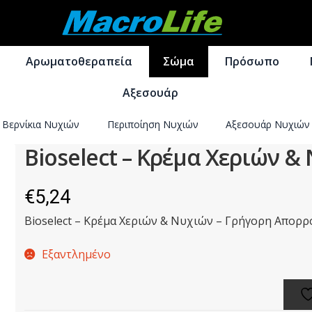
Απευθείας
Μετάβαση
μετάβαση
σε
Αρωματοθεραπεία
Σώμα
Πρόσωπο
στην
περιεχόμενο
πλοήγηση
Αξεσουάρ
Βερνίκια Νυχιών
Αντηλιακά Σώματος
Περιποίηση Νυχιών
Αποτρίχωση
Καθαρισμός-Ενυδά
Αξεσουάρ Νυχιών
Bioselect – Κρέμα Χεριών &
€
5,24
Bioselect – Κρέμα Χεριών & Νυχιών – Γρήγορη Απορ
Εξαντλημένο