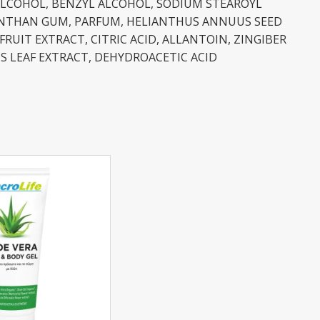
 ALCOHOL, BENZYL ALCOHOL, SODIUM STEAROYL
ANTHAN GUM, PARFUM, HELIANTHUS ANNUUS SEED
RUIT EXTRACT, CITRIC ACID, ALLANTOIN, ZINGIBER
S LEAF EXTRACT, DEHYDROACETIC ACID