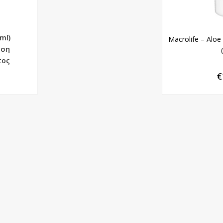
ml)
Macrolife – Aloe
αση
τος
€