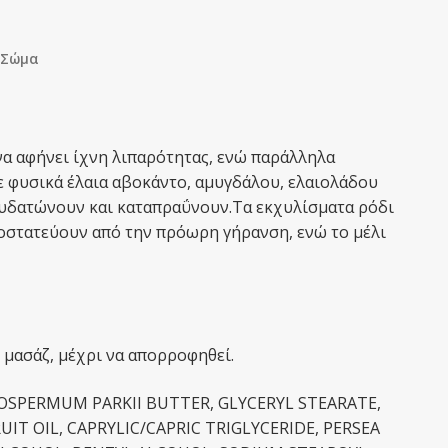
Σώμα
α αφήνει ίχνη λιπαρότητας, ενώ παράλληλα
σε φυσικά έλαια αβοκάντο, αμυγδάλου, ελαιολάδου
νυδατώνουν και καταπραΰνουν.Τα εκχυλίσματα ρόδι
οστατεύουν από την πρόωρη γήρανση, ενώ το μέλι
 μασάζ, μέχρι να απορροφηθεί.
ROSPERMUM PARKII BUTTER, GLYCERYL STEARATE,
IT OIL, CAPRYLIC/CAPRIC TRIGLYCERIDE, PERSEA