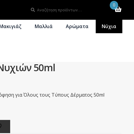
0
Αναζήτηση
Αναζήτηση
για:
Μακιγιάζ
Μαλλιά
Αρώματα
Νύχια
τωση
Σετ Δώρου
 Νυχιών 50ml
ρόφηση για Όλους τους Τύπους Δέρματος 50ml