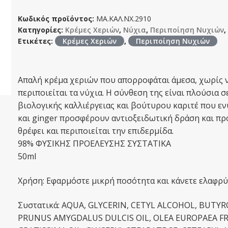
Κωδικός προϊόντος:
ΜΑ.ΚΑΛ.ΝΧ.2910
Κατηγορίες:
Κρέμες Χεριών
,
Νύχια
,
Περιποίηση Νυχιών
,
Ετικέτες:
Κρέμες Χεριών
,
Περιποίηση Νυχιών
Απαλή κρέμα χεριών που απορροφάται άμεσα, χωρίς ν
περιποιείται τα νύχια. Η σύνθεση της είναι πλούσια 
βιολογικής καλλιέργειας και βούτυρου καριτέ που ε
και ginger προσφέρουν αντιοξειδωτική δράση και πρ
θρέφει και περιποιείται την επιδερμίδα.
98% ΦΥΣΙΚΗΣ ΠΡΟΕΛΕΥΣΗΣ ΣΥΣΤΑΤΙΚΑ
50ml
Χρήση: Εφαρμόστε μικρή ποσότητα και κάνετε ελαφρύ
Συστατικά: AQUA, GLYCERIN, CETYL ALCOHOL, BUTY
PRUNUS AMYGDALUS DULCIS OIL, OLEA EUROPAEA FRU