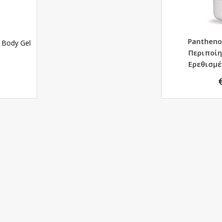
Pantheno
& Body Gel
Περιποί
Ερεθισμέ