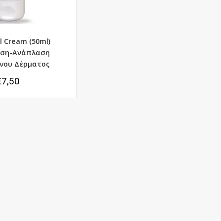
l Cream (50ml)
ηση-Ανάπλαση
νου Δέρματος
€
7,50