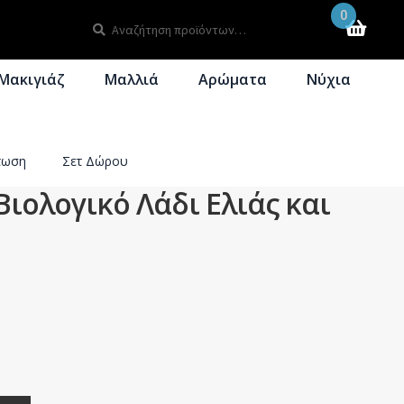
0
Αναζήτηση
Αναζήτηση
για:
Μακιγιάζ
Μαλλιά
Αρώματα
Νύχια
τωση
Σετ Δώρου
Βιολογικό Λάδι Ελιάς και