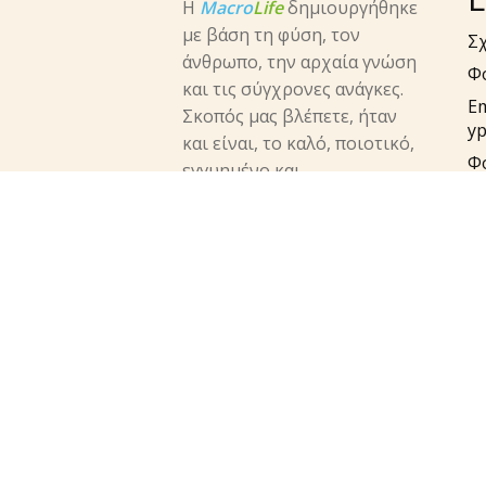
Η
Macro
Life
δημιουργήθηκε
με βάση τη φύση, τον
Σχ
άνθρωπο, την αρχαία γνώση
Φ
και τις σύγχρονες ανάγκες.
E
Σκοπός μας βλέπετε, ήταν
yp
και είναι, το καλό, ποιοτικό,
Φ
εγγυημένο και
π
αποτελεσματικό προϊόν που
Em
θα φθάνει στα χέρια του
π
καταναλωτή.
su
facebook
instagram
twitter
Τη
Πο