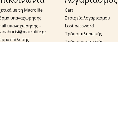
ετικά με τη Macrolife
Cart
όρμα υπαναχώρησης
Στοιχεία λογαριασμού
mail υπαναχώρησης –
Lost password
anahorisi@macrolife.gr
Τρόποι πληρωμής
όρμα επίλυσης
Τρόποι αποστολής
ροβλημάτων
Έξοδα Αποστολής και
ail επίλυσης
Αντικαταβολής
ροβλημάτων –
pport@macrolife.gr
λ. 2310 52 10 10
υλήστε στο macrolife.gr