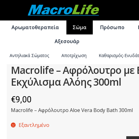
Απευθείας
Μετάβαση
μετάβαση
σε
Αρωματοθεραπεία
Σώμα
Πρόσωπο
στην
περιεχόμενο
πλοήγηση
Αξεσουάρ
Αντηλιακά Σώματος
Αποτρίχωση
Καθαρισμός-Ενυδά
Macrolife – Aφρόλουτρο με 
Εκχύλισμα Αλόης 300ml
€
9,00
Macrolife – Αφρόλουτρο Aloe Vera Body Bath 300ml
Εξαντλημένο