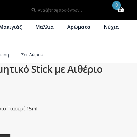
0
Αναζήτηση
Αναζήτηση
για:
Μακιγιάζ
Μαλλιά
Αρώματα
Νύχια
τωση
Σετ Δώρου
ητικό Stick με Αιθέριο
αιο Γιασεμί 15ml