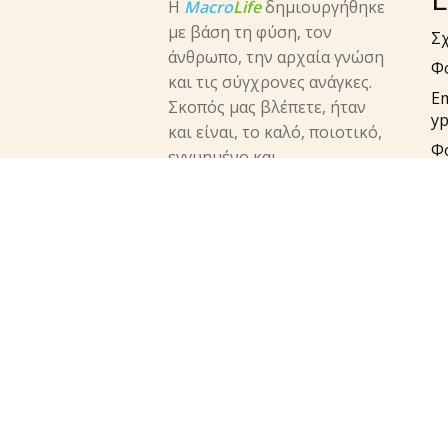
Η
Macro
Life
δημιουργήθηκε
με βάση τη φύση, τον
Σχ
άνθρωπο, την αρχαία γνώση
Φ
και τις σύγχρονες ανάγκες.
E
Σκοπός μας βλέπετε, ήταν
yp
και είναι, το καλό, ποιοτικό,
Φ
εγγυημένο και
π
αποτελεσματικό προϊόν που
Em
θα φθάνει στα χέρια του
π
καταναλωτή.
su
facebook
instagram
twitter
Τη
Πο