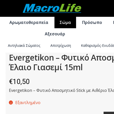
Απευθείας
Μετάβαση
μετάβαση
σε
Αρωματοθεραπεία
Σώμα
Πρόσωπο
στην
περιεχόμενο
πλοήγηση
Αξεσουάρ
Αντηλιακά Σώματος
Αποτρίχωση
Καθαρισμός-Ενυδά
Evergetikon – Φυτικό Αποσμ
Έλαιο Γιασεμί 15ml
€
10,50
Evergetikon – Φυτικό Αποσμητικό Stick με Αιθέριο Έλ
Εξαντλημένο