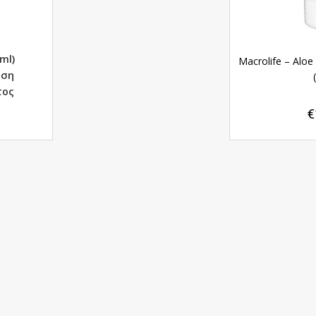
ml)
Macrolife – Aloe
αση
τος
€