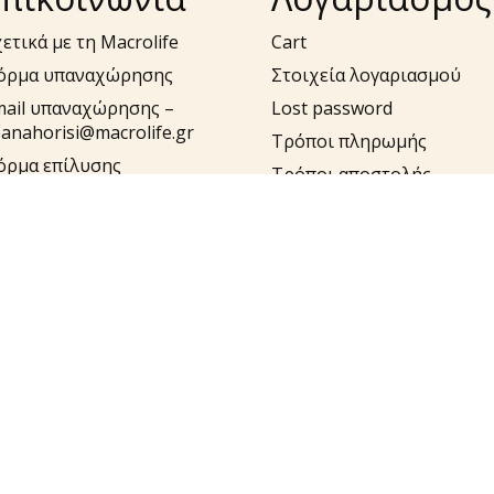
ετικά με τη Macrolife
Cart
όρμα υπαναχώρησης
Στοιχεία λογαριασμού
mail υπαναχώρησης –
Lost password
anahorisi@macrolife.gr
Τρόποι πληρωμής
όρμα επίλυσης
Τρόποι αποστολής
ροβλημάτων
Έξοδα Αποστολής και
ail επίλυσης
Αντικαταβολής
ροβλημάτων –
pport@macrolife.gr
λ. 2310 52 10 10
υλήστε στο macrolife.gr