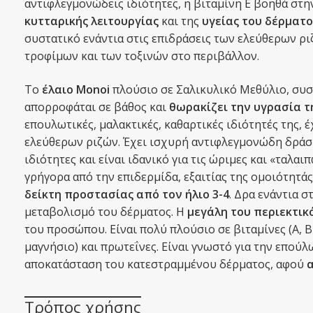
αντιφλεγμονώδεις ιδιότητες, η βιταμίνη Ε βοηθά στ
κυτταρικής λειτουργίας
και της
υγείας του δέρματο
συστατικό ενάντια στις επιδράσεις των ελεύθερων ρ
τροφίμων και των τοξινών στο περιβάλλον.
Το
έλαιο Monoi
πλούσιο σε Σαλικυλικό Μεθύλιο, συσ
απορροφάται σε βάθος και
θωρακίζει την υγρασία τ
επουλωτικές, μαλακτικές, καθαρτικές ιδιότητές της,
ελεύθερων ριζών. Έχει ισχυρή αντιφλεγμονώδη δράσ
ιδιότητες και είναι ιδανικό για τις ώριμες και «ταλ
γρήγορα από την επιδερμίδα, εξαιτίας της ομοιότητάς
δείκτη προστασίας από τον ήλιο 3-4
. Δρα ενάντια σ
μεταβολισμό του δέρματος. Η
μεγάλη του περιεκτικ
του προσώπου. Είναι πολύ πλούσιο σε βιταμίνες (Α, Β1,
μαγνήσιο) και πρωτεΐνες. Είναι γνωστό για την επού
αποκατάσταση του κατεστραμμένου δέρματος, αφού
α
Τρόπος χρήσης