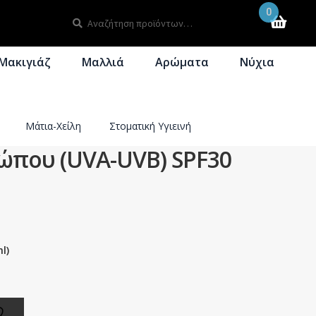
0
Αναζήτηση
Αναζήτηση
για:
Μακιγιάζ
Μαλλιά
Αρώματα
Νύχια
τωση
Μάτια-Χείλη
Σετ Δώρου
Στοματική Υγιεινή
ώπου (UVA-UVB) SPF30
l)