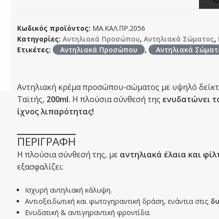
Κωδικός προϊόντος:
ΜΑ.ΚΑΛ.ΠΡ.2056
Κατηγορίες:
Αντηλιακά Προσώπου
,
Αντηλιακά Σώματος
,
Ετικέτες:
Αντηλιακά Προσώπου
,
Αντηλιακά Σώματ
Αντηλιακή κρέμα προσώπου-σώματος με υψηλό δείκτη
Ταϊτής,
200ml.
Η πλούσια σύνθεσή της
ενυδατώνει τ
ίχνος λιπαρότητας!
ΠΕΡΙΓΡΑΦΗ
Η πλούσια σύνθεσή της, με
αντηλιακά έλαια και φί
εξασφαλίζει:
Ισχυρή αντηλιακή κάλυψη.
Αντιοξειδωτική και φωτογηραντική δράση, ενάντια στις
δ
Ενυδατική & αντιγηραντική φροντίδα.