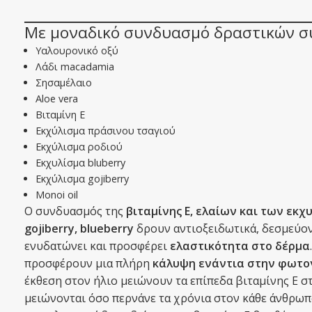
Με μοναδικό συνδυασμό δραστικών σ
Υαλουρονικό οξύ
Λάδι macadamia
Σησαμέλαιο
Αloe vera
Βιταμίνη Ε
Εκχύλισμα πράσινου τσαγιού
Εκχύλισμα ροδιού
Εκχυλίσμα bluberry
Εκχύλισμα gojiberry
Monoi oil
Ο συνδυασμός της
βιταμίνης Ε, ελαίων και των εκ
gojiberry, blueberry
δρουν αντιοξειδωτικά, δεσμεύοντ
ενυδατώνει και προσφέρει
ελαστικότητα στο δέρμα
προσφέρουν μια πλήρη
κάλυψη ενάντια στην φωτ
έκθεση στον ήλιο μειώνουν τα επίπεδα βιταμίνης Ε σ
μειώνονται όσο περνάνε τα χρόνια στον κάθε άνθρωπ