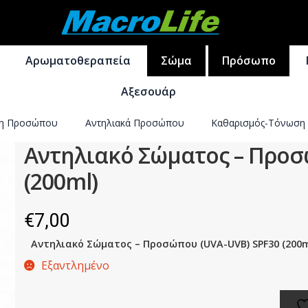
Απευθείας
Μετάβαση
μετάβαση
σε
Αρωματοθεραπεία
Σώμα
Πρόσωπο
στην
περιεχόμενο
πλοήγηση
Αξεσουάρ
ση Προσώπου
Αντηλιακά Σώματος
Αντηλιακά Προσώπου
Αποτρίχωση
Καθαρισμός-Τόνωση
Καθαρισμός-Ενυδά
Αντηλιακό Σώματος – Προσ
(200ml)
€
7,00
Αντηλιακό Σώματος – Προσώπου (UVA-UVB) SPF30 (200m
Εξαντλημένο