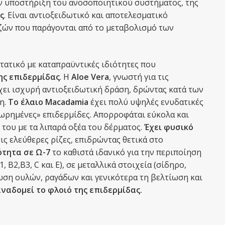
ην υποστήριξη του ανοσοποιητικού συστήματος, της
ς
. Είναι αντιοξειδωτικό και αποτελεσματικό
ιζών που παράγονται από το μεταβολισμό των
τατικό με καταπραϋντικές ιδιότητες που
ης επιδερμίδας
. Η
Aloe Vera
, γνωστή για τις
 έχει ισχυρή αντιοξειδωτική δράση, δρώντας κατά των
η.
Το έλαιο Macadamia
έχει πολύ υψηλές ενυδατικές
αιπωρημένες» επιδερμίδες. Απορροφάται εύκολα και
 του με τα λιπαρά οξέα του δέρματος.
Έχει φυσικό
τις ελεύθερες ρίζες, επιδρώντας θετικά στο
ότητα σε Ω-7
το καθιστά ιδανικό για την περιποίηση
 Β2,B3, C και Ε), σε μεταλλικά στοιχεία (σίδηρο,
λωση ουλών, ραγάδων και γενικότερα τη βελτίωση και
ναδομεί το φλοιό της επιδερμίδας.