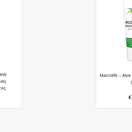
ml)
Macrolife – Aloe
αση
τος
€