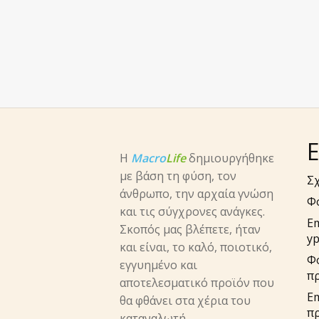
Ε
Η
Macro
Life
δημιουργήθηκε
με βάση τη φύση, τον
Σχ
άνθρωπο, την αρχαία γνώση
Φ
και τις σύγχρονες ανάγκες.
E
Σκοπός μας βλέπετε, ήταν
yp
και είναι, το καλό, ποιοτικό,
Φ
εγγυημένο και
π
αποτελεσματικό προϊόν που
Em
θα φθάνει στα χέρια του
π
καταναλωτή.