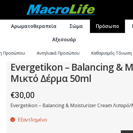
Απευθείας
Μετάβαση
μετάβαση
σε
Αρωματοθεραπεία
Σώμα
Πρόσωπο
στην
περιεχόμενο
πλοήγηση
Αξεσουάρ
ση Προσώπου
Αντηλιακά Προσώπου
Καθαρισμός-Τόνωση
Evergetikon – Balancing & 
Μικτό Δέρμα 50ml
€
30,00
Evergetikon – Balancing & Moisturizer Cream Λιπαρό
Εξαντλημένο