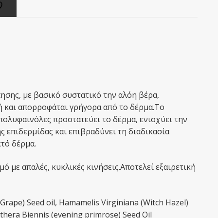
σης, με βασικό συστατικό την αλόη βέρα,
ή και απορροφάται γρήγορα από το δέρμα.Tο
πολυφαινόλες προστατεύει το δέρμα, ενισχύει την
ς επιδερμίδας και επιβραδύνει τη διαδικασία
κτό δέρμα.
ό με απαλές, κυκλικές κινήσεις.Aποτελεί εξαιρετική
 (Grape) Seed oil, Hamamelis Virginiana (Witch Hazel)
thera Biennis (evening primrose) Seed Oil