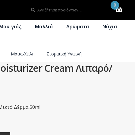
0
Αναζήτηση
Αναζήτηση
για:
Μακιγιάζ
Μαλλιά
Αρώματα
Νύχια
Μάτια-Χείλη
Στοματική Υγιεινή
Moisturizer Cream Λιπαρό/
/Μικτό Δέρμα 50ml