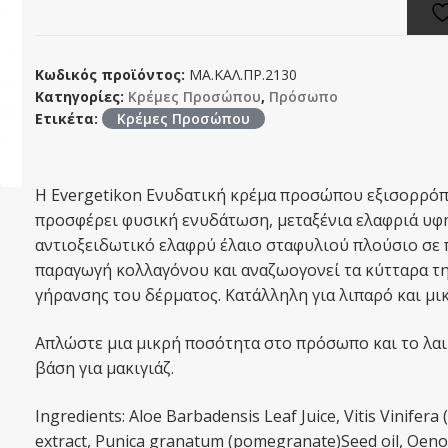
Κωδικός προϊόντος:
ΜΑ.ΚΑΛ.ΠΡ.2130
Κατηγορίες:
Κρέμες Προσώπου
,
Πρόσωπο
Ετικέτα:
Κρέμες Προσώπου
Η Evergetikon Ενυδατική κρέμα προσώπου εξισορρόπη
προσφέρει φυσική ενυδάτωση, μεταξένια ελαφριά υφ
αντιοξειδωτικό ελαφρύ έλαιο σταφυλιού πλούσιο σε 
παραγωγή κολλαγόνου και αναζωογονεί τα κύτταρα τη
γήρανσης του δέρματος. Κατάλληλη για λιπαρό και μι
Απλώστε μια μικρή ποσότητα στο πρόσωπο και το λαιμ
βάση για μακιγιάζ.
Ingredients: Aloe Barbadensis Leaf Juice, Vitis Vinifera
extract, Punica granatum (pomegranate)Seed oil, Oeno