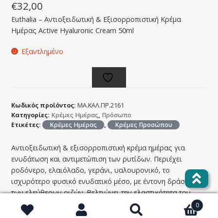
€
32,00
Euthalia – Αντιοξειδωτική & Eξισορροπιστική Κρέμα
Ημέρας Active Hyaluronic Cream 50ml
Εξαντλημένο
Κωδικός προϊόντος:
ΜΑ.ΚΑΛ.ΠΡ.2161
Κατηγορίες:
Κρέμες Ημέρας
,
Πρόσωπο
Ετικέτες:
Κρέμες Ημέρας
,
Κρέμες Προσώπου
Αντιοξειδωτική & εξισορροπιστική κρέμα ημέρας για
ενυδάτωση και αντιμετώπιση των ρυτίδων. Περιέχει
ροδόνερο, ελαιόλαδο, γεράνι, υαλουρονικό, το
ισχυρότερο φυσικό ενυδατικό μέσο, με έντονη δράση κατά
των ελεύθερων ριζών. Βελτιώνει την ελαστικότητα του
δέρματος, φρεσκάρει, επανορθώνει και διεγείρει τον
0
πολλαπλασιασμό των κυττάρων που ατονεί με το χρόνο.
Αναζήτηση
Αναζήτηση