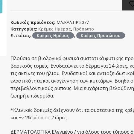
Κωδικός προϊόντος:
ΜΑ.ΚΑΛ.ΠΡ.2077
Κατηγορίες:
Κρέμες Ημέρας
,
Πρόσωπο
Ετικέτες:
Κρέμες Ημέρας
,
Κρέμες Προσώπου
Πλούσια σε βιολογικά φυσικά συστατικά φυτικής πρ
βασικούς τομείς. Ενυδατώνει το δέρμα για 24 ώρες, 
τις ακτίνες του ήλιου. Ενυδατικοί και αντιοξειδωτικ
ελαστικότητα και αναγέννηση των κυττάρων. Βοηθά 
περιβαλλοντικούς ρύπους. Μια ευχάριστη βελούδινη 
ζωηρή επιδερμίδα.
*Κλινικές δοκιμές δείχνουν ότι τα συστατικά της κρ
και +21% μέσα σε 2 ώρες.
ΔΕΡΜΑΤΟΛΟΓΙΚΑ Ελεγμένο / για όλους τους τύπους δ