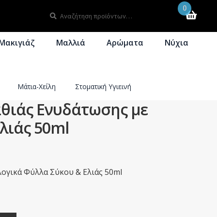
0
Αναζήτηση
Αναζήτηση
για:
Μακιγιάζ
Μαλλιά
Αρώματα
Νύχια
Μάτια-Χείλη
Στοματική Υγιεινή
αθιάς Ενυδάτωσης με
λιάς 50ml
ογικά Φύλλα Σύκου & Ελιάς 50ml