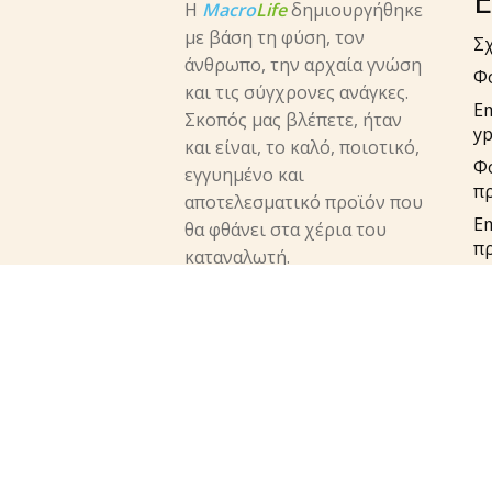
Η
Macro
Life
δημιουργήθηκε
με βάση τη φύση, τον
Σχ
άνθρωπο, την αρχαία γνώση
Φ
και τις σύγχρονες ανάγκες.
E
Σκοπός μας βλέπετε, ήταν
yp
και είναι, το καλό, ποιοτικό,
Φ
εγγυημένο και
π
αποτελεσματικό προϊόν που
Em
θα φθάνει στα χέρια του
π
καταναλωτή.
su
facebook
instagram
twitter
Τη
Πο