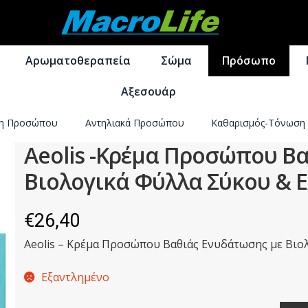
Απευθείας
Μετάβαση
μετάβαση
σε
Αρωματοθεραπεία
Σώμα
Πρόσωπο
στην
περιεχόμενο
πλοήγηση
Αξεσουάρ
ση Προσώπου
Αντηλιακά Προσώπου
Καθαρισμός-Τόνωση
Aeolis -Κρέμα Προσώπου Β
Βιολογικά Φύλλα Σύκου & Ε
€
26,40
Aeolis – Κρέμα Προσώπου Βαθιάς Ενυδάτωσης με Βιολ
Εξαντλημένο