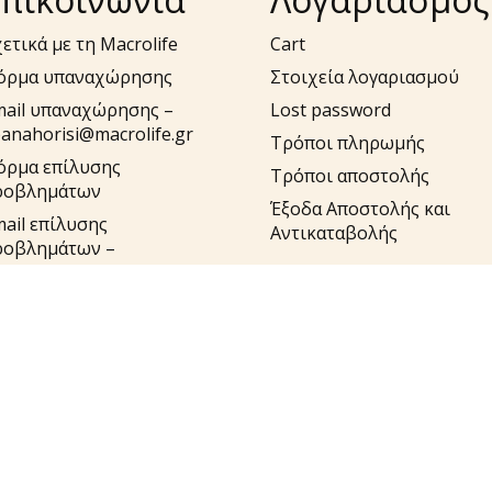
ετικά με τη Macrolife
Cart
όρμα υπαναχώρησης
Στοιχεία λογαριασμού
mail υπαναχώρησης –
Lost password
anahorisi@macrolife.gr
Τρόποι πληρωμής
όρμα επίλυσης
Τρόποι αποστολής
ροβλημάτων
Έξοδα Αποστολής και
ail επίλυσης
Αντικαταβολής
ροβλημάτων –
pport@macrolife.gr
λ. 2310 52 10 10
υλήστε στο macrolife.gr