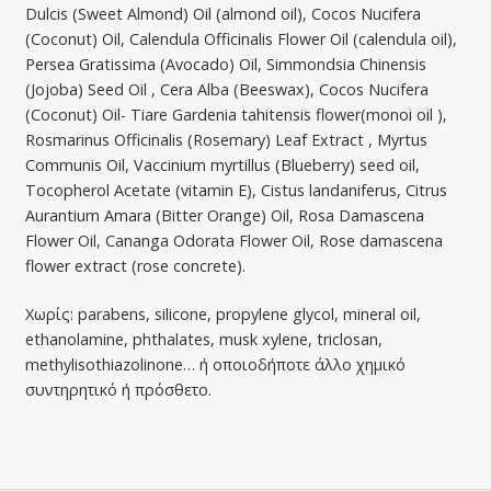
Dulcis (Sweet Almond) Oil (almond oil), Cocos Nucifera
(Coconut) Oil, Calendula Officinalis Flower Oil (calendula οil),
Persea Gratissima (Avocado) Oil, Simmondsia Chinensis
(Jojoba) Seed Oil , Cera Alba (Beeswax), Cocos Nucifera
(Coconut) Oil- Tiare Gardenia tahitensis flower(monoi oil ),
Rosmarinus Officinalis (Rosemary) Leaf Extract , Myrtus
Communis Oil, Vaccinium myrtillus (Blueberry) seed oil,
Tocopherol Acetate (vitamin E), Cistus landaniferus, Citrus
Aurantium Amara (Bitter Orange) Oil, Rosa Damascena
Flower Oil, Cananga Odorata Flower Oil, Rose damascena
flower extract (rose concrete).
Χωρίς: parabens, silicone, propylene glycol, mineral oil,
ethanolamine, phthalates, musk xylene, triclosan,
methylisothiazolinone… ή οποιοδήποτε άλλο χημικό
συντηρητικό ή πρόσθετο.