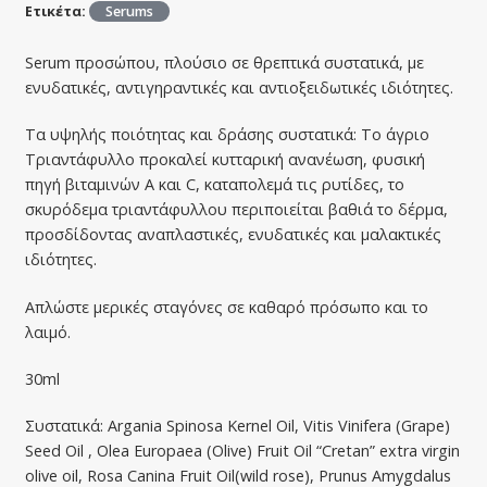
Ετικέτα:
Serums
Serum προσώπου, πλούσιο σε θρεπτικά συστατικά, με
ενυδατικές, αντιγηραντικές και αντιοξειδωτικές ιδιότητες.
Τα υψηλής ποιότητας και δράσης συστατικά: Το άγριο
Τριαντάφυλλο προκαλεί κυτταρική ανανέωση, φυσική
πηγή βιταμινών Α και C, καταπολεμά τις ρυτίδες, το
σκυρόδεμα τριαντάφυλλου περιποιείται βαθιά το δέρμα,
προσδίδοντας αναπλαστικές, ενυδατικές και μαλακτικές
ιδιότητες.
Απλώστε μερικές σταγόνες σε καθαρό πρόσωπο και το
λαιμό.
30ml
Συστατικά: Argania Spinosa Kernel Oil, Vitis Vinifera (Grape)
Seed Oil , Olea Europaea (Olive) Fruit Oil “Cretan” extra virgin
olive oil, Rosa Canina Fruit Oil(wild rose), Prunus Amygdalus