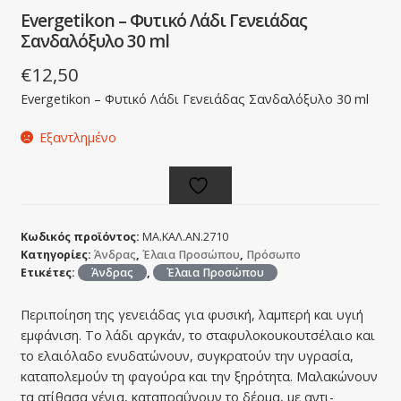
Evergetikon – Φυτικό Λάδι Γενειάδας
Σανδαλόξυλο 30 ml
€
12,50
Evergetikon – Φυτικό Λάδι Γενειάδας Σανδαλόξυλο 30 ml
Εξαντλημένο
Κωδικός προϊόντος:
ΜΑ.ΚΑΛ.ΑΝ.2710
Κατηγορίες:
Άνδρας
,
Έλαια Προσώπου
,
Πρόσωπο
Ετικέτες:
Άνδρας
,
Έλαια Προσώπου
Περιποίηση της γενειάδας για φυσική, λαμπερή και υγιή
εμφάνιση. Το λάδι αργκάν, το σταφυλοκουκουτσέλαιο και
το ελαιόλαδο ενυδατώνουν, συγκρατούν την υγρασία,
καταπολεμούν τη φαγούρα και την ξηρότητα. Μαλακώνουν
τα ατίθασα γένια, καταπραΰνουν το δέρμα, με αντι-