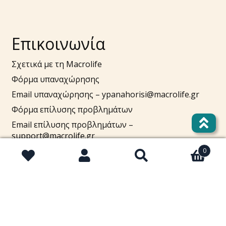
Επικοινωνία
Σχετικά με τη Macrolife
Φόρμα υπαναχώρησης
Email υπαναχώρησης –
ypanahorisi@macrolife.gr
Φόρμα επίλυσης προβλημάτων
Email επίλυσης προβλημάτων –
support@macrolife.gr
Τηλ. 2310 52 10 10
0
Αναζήτηση
Αναζήτηση
Πουλήστε στο macrolife.gr
για: