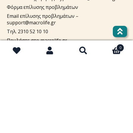
Φόρμα επίλυσης προβλημάτων
Email επίλυσης προβλημάτων –
support@macrolife.gr
Τηλ. 2310 52 10 10
Πουλήστε στο macrolife.gr
0
Αναζήτηση
Αναζήτηση
για:
Λογαριασμός
Cart
Στοιχεία λογαριασμού
Lost password
Τρόποι πληρωμής