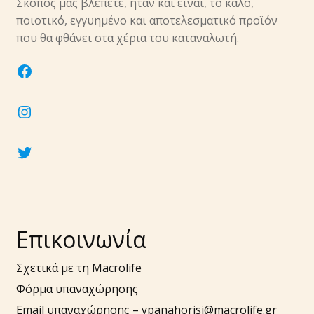
Σκοπός μας βλέπετε, ήταν και είναι, το καλό,
ποιοτικό, εγγυημένο και αποτελεσματικό προϊόν
που θα φθάνει στα χέρια του καταναλωτή.
facebook
instagram
twitter
Επικοινωνία
Σχετικά με τη Macrolife
Φόρμα υπαναχώρησης
Email υπαναχώρησης –
ypanahorisi@macrolife.gr