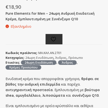
€
18,90
Pure Elements for Men – 24ωρη Ανδρική Ενυδατική
Κρέμα, Εμπλουτισμένη με Συνένζυμο Q10
Εξαντλημένο
Κωδικός προϊόντος:
ΜΑ.ΚΑΛ.ΑΝ.2701
Κατηγορίες:
24ωρη Ενυδάτωση
,
Άνδρας
,
Πρόσωπο
Ετικέτες:
24ωρη Ενυδάτωση
,
Άνδρας
,
Κρέμες Προσώπου
Ενυδατική κρέμα που απορροφάται γρήγορα,
θρέφει σε
βάθος την ανδρική επιδερμίδα
και παρέχει
αντιγηραντική προστασία
. Εμπλουτισμένη με
βούτυρο
shea
,
αμυγδαλέλαιο
,
λιποσώματα
και
συνένζυμο Q10
.
Είναι εμπλουτισμένο με ορεία κρύσταλλο και αιθέρια