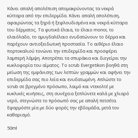
Κάνει απαλή απολέπιση απομακρύνοντας τα νεκρά
κύτταρα από την επιδερμίδα. Κάνει απαλή απολέπιση,
αφαιρώντας τα ξηρά ή ξεφλουδισμένα και νεκρά κύτταρα
του δέρματος. Τα φυτικά έλαια, το έλαιο monoi, το
ελαιόλαδο, το αμυγδαλέλαιο ενυδατώνουν το δέρμα και
παρέχουν αντιοξειδωτική προστασία. Το αιθέριο έλαιο
πορτοκαλιού τονώνει την επιδερμίδα και προσφέρει
λαμπερή λάμψη. Αποτρέπει τα σπυράκια και διεγείρει την
κυκλοφορία του αίματος. Το scrub Evergetikon βοηθά στη
μείωση της εμφάνισης των λεπτών γραμμών και αφήνει την
επιδερμίδα σας πιο λεία και ενυδατωμένη. Απλώστε το
scrub σε βρεγμένο πρόσωπο, λαιμό και ντεκολτέ με
κυκλικές κινήσεις, στη συνέχεια ξεπλύνετε καλά με χλιαρό
νερό, στεγνώστε το πρόσωπό σας με απαλή πετσέτα.
Εφαρμόστε μία με δύο φορές την εβδομάδα, μετά τον
καθαρισμό.
50ml