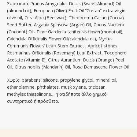
Συστατικά: Prunus Amygdalus Dulcis (Sweet Almond) Oil
(almond oil), Europaea (Olive) Fruit Oil “Cretan” extra virgin
olive oil, Cera Alba (Beeswax), Theobroma Cacao (Cocoa)
Seed Butter, Argania Spinsosa (Argan) Oil, Cocos Nucifera
(Coconut) Oil- Tiare Gardenia tahitensis flower(monoi oil),
Calendula Officinalis Flower Oil(calendula οil), Myrtus
Communis Flower/ Leaf/ Stem Extract , Apricot stones,
Rosmarinus Officinalis (Rosemary) Leaf Extract, Tocopherol
Acetate (vitamin E), Citrus Aurantium Dulcis (Orange) Peel
Oil, Citrus nobilis (Mandarin) Oil, Rosa Damascena Flower Oil.
Χωρίς: parabens, silicone, propylene glycol, mineral oil,
ethanolamine, phthalates, musk xylene, triclosan,
methylisothiazolinone… ή οτιδήποτε άλλο χημικό
συντηρητικό ή πρόσθετο.