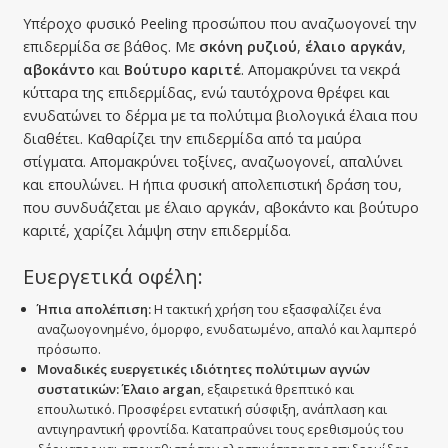
Υπέροχο φυσικό Peeling προσώπου που αναζωογονεί την
επιδερμίδα σε βάθος. Με
σκόνη ρυζιού
,
έλαιο αργκάν
,
αβοκάντο
και
Βούτυρο καριτέ
. Απομακρύνει τα νεκρά
κύτταρα της επιδερμίδας, ενώ ταυτόχρονα θρέφει και
ενυδατώνει το δέρμα με τα πολύτιμα βιολογικά έλαια που
διαθέτει. Καθαρίζει την επιδερμίδα από τα μαύρα
στίγματα. Απομακρύνει τοξίνες, αναζωογονεί, απαλύνει
και επουλώνει. Η ήπια φυσική απολεπιστική δράση του,
που συνδυάζεται με έλαιο αργκάν, αβοκάντο και βούτυρο
καριτέ, χαρίζει λάμψη στην επιδερμίδα.
Ευεργετικά οφέλη:
Ήπια απολέπιση:
Η τακτική χρήση του εξασφαλίζει ένα
αναζωογονημένο, όμορφο, ενυδατωμένο, απαλό και λαμπερό
πρόσωπο.
Μοναδικές ευεργετικές ιδιότητες πολύτιμων αγνών
συστατικών:
Έλαιο argan
, εξαιρετικά θρεπτικό και
επουλωτικό. Προσφέρει εντατική σύσφιξη, ανάπλαση και
αντιγηραντική φροντίδα. Καταπραΰνει τους ερεθισμούς του