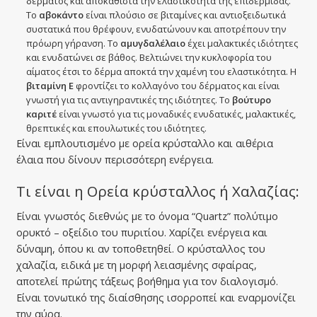
δέρματος και αποκαθιστά την ελαστικότητα της επιδερμίδας.
Το
αβοκάντο
είναι πλούσιο σε βιταμίνες και αντιοξειδωτικά
συστατικά που θρέφουν, ενυδατώνουν και αποτρέπουν την
πρόωρη γήρανση. Το
αμυγδαλέλαιο
έχει μαλακτικές ιδιότητες
και ενυδατώνει σε βάθος. Βελτιώνει την κυκλοφορία του
αίματος έτσι το δέρμα αποκτά την χαμένη του ελαστικότητα. Η
βιταμίνη Ε
φροντίζει το κολλαγόνο του δέρματος και είναι
γνωστή για τις αντιγηραντικές της ιδιότητες. Το
βούτυρο
καριτέ
είναι γνωστό για τις μοναδικές ενυδατικές, μαλακτικές,
θρεπτικές και επουλωτικές του ιδιότητες.
Είναι εμπλουτισμένο με ορεία κρύσταλλο και αιθέρια
έλαια που δίνουν περισσότερη ενέργεια.
Τι είναι η Ορεία κρύσταλλος ή Χαλαζίας:
Είναι γνωστός διεθνώς με το όνομα “Quartz” πολύτιμο
ορυκτό – οξείδιο του πυριτίου. Χαρίζει ενέργεια και
δύναμη, όπου κι αν τοποθετηθεί. Ο κρύσταλλος του
χαλαζία, ειδικά με τη μορφή λειασμένης σφαίρας,
αποτελεί πρώτης τάξεως βοήθημα για τον διαλογισμό.
Είναι τονωτικό της διαίσθησης ισορροπεί και εναρμονίζει
την αύρα.