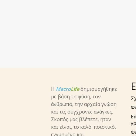
Ε
Η
Macro
Life
δημιουργήθηκε
με βάση τη φύση, τον
Σχ
άνθρωπο, την αρχαία γνώση
Φ
και τις σύγχρονες ανάγκες.
E
Σκοπός μας βλέπετε, ήταν
yp
και είναι, το καλό, ποιοτικό,
Φ
εγγυημένο και