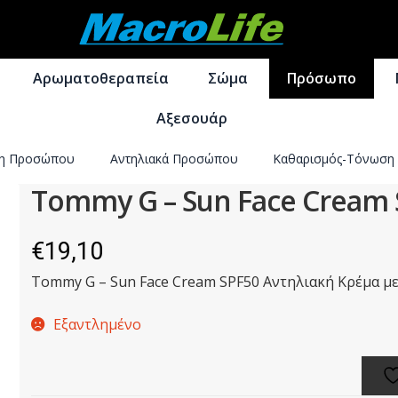
Απευθείας
Μετάβαση
μετάβαση
σε
Αρωματοθεραπεία
Σώμα
Πρόσωπο
στην
περιεχόμενο
πλοήγηση
Αξεσουάρ
ση Προσώπου
Αντηλιακά Προσώπου
Καθαρισμός-Τόνωση
Tommy G – Sun Face Cream 
€
19,10
Tommy G – Sun Face Cream SPF50 Αντηλιακή Κρέμα με 
Εξαντλημένο