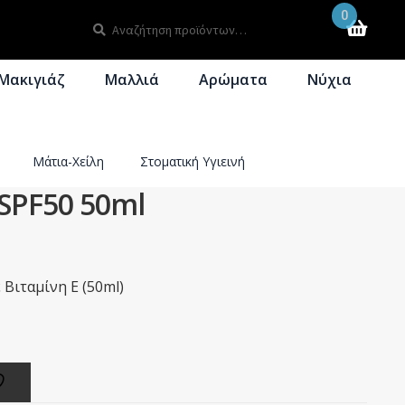
0
Αναζήτηση
Αναζήτηση
για:
Μακιγιάζ
Μαλλιά
Αρώματα
Νύχια
Μάτια-Χείλη
Στοματική Υγιεινή
SPF50 50ml
Βιταμίνη Ε (50ml)