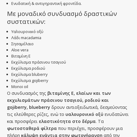
Ενυδατική & αντιγηραντική φροντίδα.
Με μοναδικό συνδυασμό δραστικών
συστατικών:
Υαλουρονικό οξύ
Λάδι macadamia
Σησαμέλαιο
Αloe vera
Βιταμίνη Ε
Εκχύλισμα πράσινου τσαγιού
Εκχύλισμα ροδιού
Εκχύλισμα bluberry
Εκχύλισμα gojiberry
Monoi oil
Ο συνδυασμός της
βιταμίνης Ε, ελαίων και των
εκχυλισμάτων πράσινου τσαγιού, ροδιού και
gojiberry, blueberry
δρουν αντιοξειδωτικά, δεσμεύοντας
τις ελεύθερες ρίζες, ενώ το
υαλουρονικό οξύ
ενυδατώνει
και προσφέρει
ελαστικότητα στο δέρμα
. Τα
φωτοσταθερά φίλτρα
που περιέχει, προσφέρουν μια
πλήρη
κάλυψη ενάντια στην φωτογήρανση
από την