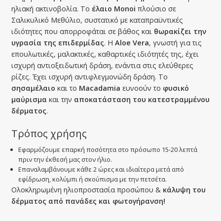
ηλιακή ακτινοβολία. Το
έλαιο Monoi
πλούσιο σε
Σαλικυλικό Μεθύλιο, συστατικό με καταπραϋντικές
ιδιότητες που απορροφάται σε βάθος και
θωρακίζει την
υγρασία της επιδερμίδας
. Η
Aloe Vera
, γνωστή για τις
επουλωτικές, μαλακτικές, καθαρτικές ιδιότητές της, έχει
ισχυρή αντιοξειδωτική δράση, ενάντια στις ελεύθερες
ρίζες. Έχει ισχυρή αντιφλεγμονώδη δράση. Το
σησαμέλαιο
και το
Macadamia
ευνοούν το
φυσικό
μαύρισμα
και την
αποκατάσταση του κατεστραμμένου
δέρματος
.
Τρόπος χρήσης
Εφαρμόζουμε επαρκή ποσότητα στο πρόσωπο 15-20 λεπτά
πριν την έκθεσή μας στον ήλιο.
Επαναλαμβάνουμε κάθε 2 ώρες και ιδιαίτερα μετά από
εφίδρωση, κολύμπι ή σκούπισμα με την πετσέτα.
Ολοκληρωμένη ηλιοπροστασία προσώπου &
κάλυψη του
δέρματος από πανάδες και φωτογήρανση!