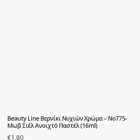
Beauty Line Βερνίκι Νυχιών Χρώμα – No775-
Μωβ Σιέλ Ανοιχτό Παστέλ (16ml)
€
1,80