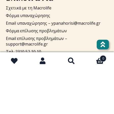
Σχετικά με τη Macrolife
Φόρμα υπαναχώρησης
Email υπαναχώρησης –
ypanahorisi@macrolife.gr
Φόρμα επίλυσης προβλημάτων
Email επίλυσης προβλημάτων –
support@macrolife.gr
Τηλ. 2310 52 10 10
0
Πουλήστε στο macrolife.gr
Αναζήτηση
Αναζήτηση
για:
Λογαριασμός
Cart