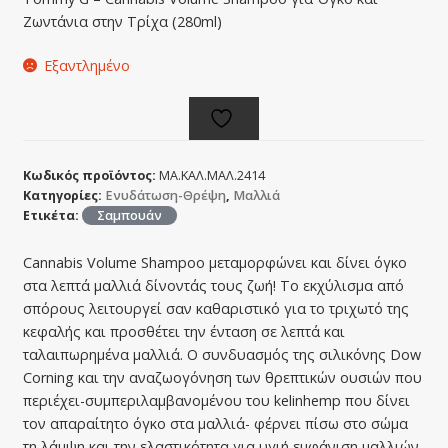
Ζωντάνια στην Τρίχα (280ml)
Εξαντλημένο
Κωδικός προϊόντος:
ΜΑ.ΚΑΛ.ΜΑΛ.2414
Κατηγορίες:
Ενυδάτωση-Θρέψη
,
Μαλλιά
Ετικέτα:
Σαμπουάν
Cannabis Volume Shampoo μεταμορφώνει και δίνει όγκο
στα λεπτά μαλλιά δίνοντάς τους ζωή! Το εκχύλισμα από
σπόρους λειτουργεί σαν καθαριστικό για το τριχωτό της
κεφαλής και προσθέτει την ένταση σε λεπτά και
ταλαιπωρημένα μαλλιά. Ο συνδυασμός της σιλικόνης Dow
Corning και την αναζωογόνηση των θρεπτικών ουσιών που
περιέχει-συμπεριλαμβανομένου του kelinhemp που δίνει
τον απαραίτητο όγκο στα μαλλιά- φέρνει πίσω στο σώμα
τη λάμψη και την ελαστικότητα για υγιή εμφάνιση μαλλιών.